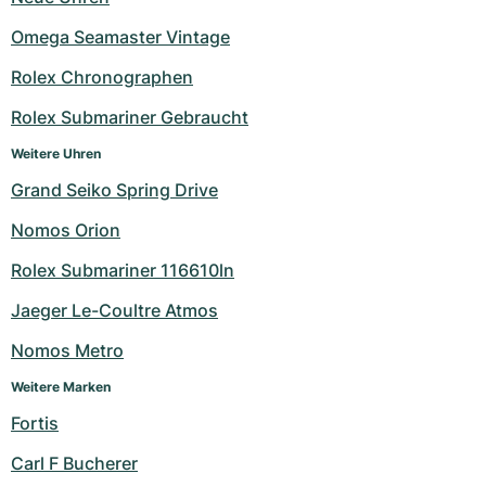
Milgauss
Damenuhren
Ronde
Professional
Formula 1
Portofino
Spirit of Big Bang
Omega Seamaster Vintage
Rolex Chronographen
Oyster Perpetual
Rotonde
Bentley
Grand Carrera
Portugieser
King Power
Rolex Submariner Gebraucht
Yacht-Master
Crash
Transocean
Gebraucht
Da Vinci
Gebraucht
Weitere Uhren
Yacht-Master II
Pasha
Cockpit
Damenuhren
Aquatimer
Grand Seiko Spring Drive
Nomos Orion
Sea-Dweller
Tortue
Chronospace
Spitfire
Rolex Submariner 116610ln
Sky-Dweller
Baignoire
Super Avenger
GST
Jaeger Le-Coultre Atmos
Submariner
Ballon Blanc
Galactic
Vintage
Nomos Metro
Weitere Marken
Roadster
Montbrillant
Gebraucht
Fortis
Gebraucht
Gebraucht
Carl F Bucherer