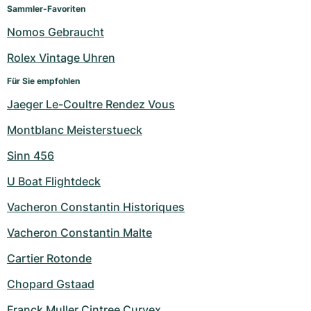
Damenuhren
Damenuhren
Sammler-Favoriten
Nomos Gebraucht
Rolex Vintage Uhren
Für Sie empfohlen
Jaeger Le-Coultre Rendez Vous
Montblanc Meisterstueck
Sinn 456
U Boat Flightdeck
Vacheron Constantin Historiques
Vacheron Constantin Malte
Cartier Rotonde
Chopard Gstaad
Franck Muller Cintree Curvex