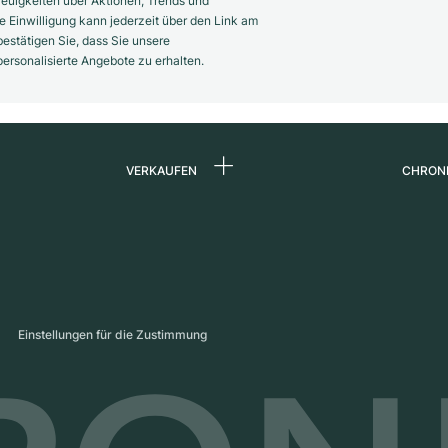
euigkeiten über Aktionen, Trends und
 Einwilligung kann jederzeit über den Link am
estätigen Sie, dass Sie unsere
rsonalisierte Angebote zu erhalten.
VERKAUFEN
CHRON
Uhr verkaufen
Über 
d
Kommission
Karrie
Direktverkauf
Press
s
Inzahlungnahme
Maga
Einstellungen für die Zustimmung
Partn