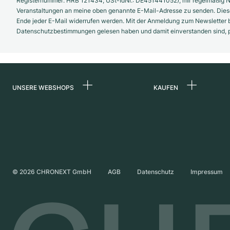
Registernummer: HRB 121434; USt-IdNr.: DE451441052), mir regelmäßig N
Veranstaltungen an meine oben genannte E-Mail-Adresse zu senden. Diese
Ende jeder E-Mail widerrufen werden. Mit der Anmeldung zum Newsletter b
Datenschutzbestimmungen gelesen haben und damit einverstanden sind, pe
UNSERE WEBSHOPS
KAUFEN
Deutschland
Alle Luxusuhren
Niederlande
Certified Pre-Owne
Österreich
Vintage-Uhren
Schweiz
Independent Brand
©
2026
CHRONEXT GmbH
AGB
Datenschutz
Impressum
Frankreich
Italien
Vereinigtes Königreich