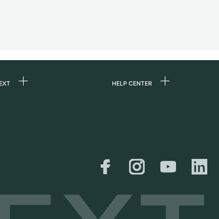
EXT
HELP CENTER
uns
FAQ
re
Service Center
e
Persönliche Abholung
zin
Versand &
Rückgaberecht
er
Größen-Leitfaden