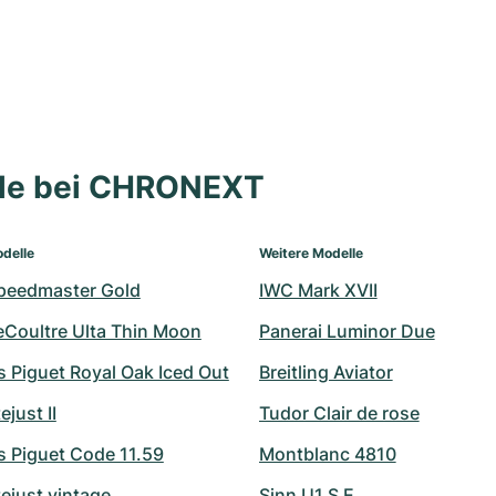
lle bei CHRONEXT
delle
Weitere Modelle
peedmaster Gold
IWC Mark XVII
eCoultre Ulta Thin Moon
Panerai Luminor Due
 Piguet Royal Oak Iced Out
Breitling Aviator
ejust II
Tudor Clair de rose
 Piguet Code 11.59
Montblanc 4810
ejust vintage
Sinn U1 S E