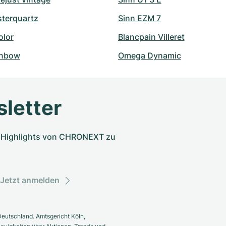
sterquartz
Sinn EZM 7
olor
Blancpain Villeret
inbow
Omega Dynamic
letter
nd Highlights von CHRONEXT zu
Jetzt anmelden
eutschland. Amtsgericht Köln,