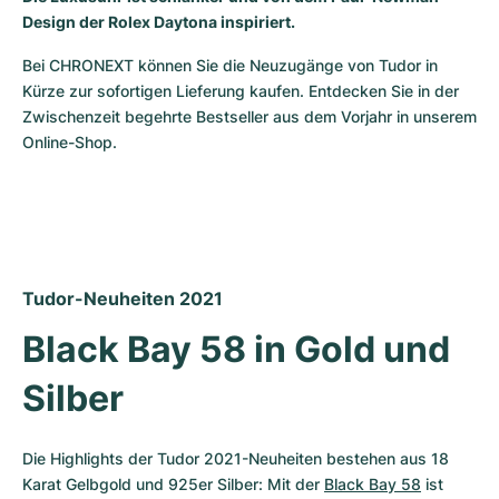
Design der Rolex Daytona inspiriert.
Milgauss
Damenuhren
Ronde
Professional
Formula 1
Portofino
Spirit of Big Bang
Bei CHRONEXT können Sie die Neuzugänge von Tudor in 
Oyster Perpetual
Rotonde
Bentley
Grand Carrera
Portugieser
King Power
Kürze zur sofortigen Lieferung kaufen. Entdecken Sie in der 
Zwischenzeit begehrte Bestseller aus dem Vorjahr in unserem 
Yacht-Master
Crash
Transocean
Gebraucht
Da Vinci
Gebraucht
Online-Shop.
Yacht-Master II
Pasha
Cockpit
Damenuhren
Aquatimer
Sea-Dweller
Tortue
Chronospace
Spitfire
Sky-Dweller
Baignoire
Super Avenger
GST
Tudor-Neuheiten 2021
Black Bay 58 in Gold und 
Submariner
Ballon Blanc
Galactic
Vintage
Silber
Roadster
Montbrillant
Gebraucht
Gebraucht
Gebraucht
Die Highlights der Tudor 2021-Neuheiten bestehen aus 18 
Karat Gelbgold und 925er Silber: Mit der 
Black Bay 58
 ist 