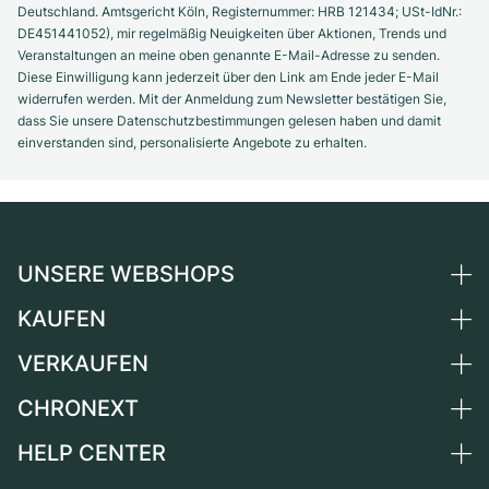
Deutschland. Amtsgericht Köln, Registernummer: HRB 121434; USt-IdNr.:
DE451441052), mir regelmäßig Neuigkeiten über Aktionen, Trends und
Veranstaltungen an meine oben genannte E-Mail-Adresse zu senden.
Diese Einwilligung kann jederzeit über den Link am Ende jeder E-Mail
widerrufen werden. Mit der Anmeldung zum Newsletter bestätigen Sie,
dass Sie unsere Datenschutzbestimmungen gelesen haben und damit
einverstanden sind, personalisierte Angebote zu erhalten.
UNSERE WEBSHOPS
KAUFEN
Deutschland
Niederlande
VERKAUFEN
Alle Luxusuhren
Österreich
Certified Pre-Owned
CHRONEXT
Uhr verkaufen
Schweiz
Vintage-Uhren
Kommission
HELP CENTER
Über uns
Frankreich
Independent Brands
Direktverkauf
Karriere
Italien