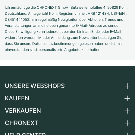
Ich ermächtige die CHRONEXT GmbH (Butzweilerhofallee 4, 50829 Köln,
Deutschland. Amtsgericht Köln, Registernummer: HRB 121434; USt-IdNr.:
DE451441052), mir regelmäßig Neuigkeiten über Aktionen, Trends und
Veranstaltungen an meine oben genannte E-Mail-Adresse zu senden.
Diese Einwilligung kann jederzeit über den Link am Ende jeder E-Mail
widerrufen werden. Mit der Anmeldung zum Newsletter bestätigen Sie,
dass Sie unsere Datenschutzbestimmungen gelesen haben und damit
einverstanden sind, personalisierte Angebote zu erhalten.
UNSERE WEBSHOPS
KAUFEN
Deutschland
Niederlande
VERKAUFEN
Alle Luxusuhren
Österreich
Certified Pre-Owned
CHRONEXT
Uhr verkaufen
Schweiz
Vintage-Uhren
Kommission
Über uns
Frankreich