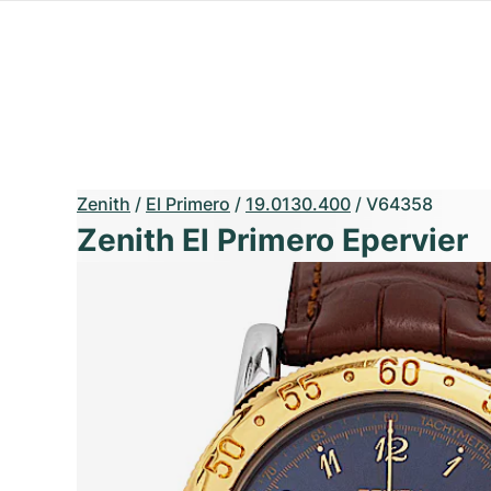
Zenith
/
El Primero
/
19.0130.400
/
V64358
Zenith El Primero Epervier