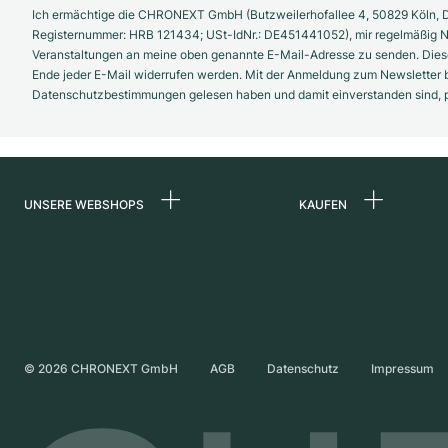
Ich ermächtige die CHRONEXT GmbH (Butzweilerhofallee 4, 50829 Köln, D
Registernummer: HRB 121434; USt-IdNr.: DE451441052), mir regelmäßig N
Veranstaltungen an meine oben genannte E-Mail-Adresse zu senden. Diese
Ende jeder E-Mail widerrufen werden. Mit der Anmeldung zum Newsletter b
Datenschutzbestimmungen gelesen haben und damit einverstanden sind, pe
UNSERE WEBSHOPS
KAUFEN
Deutschland
Alle Luxusuhren
Niederlande
Certified Pre-Owne
Österreich
Vintage-Uhren
Schweiz
Independent Brand
©
2026
CHRONEXT GmbH
AGB
Datenschutz
Impressum
Frankreich
Italien