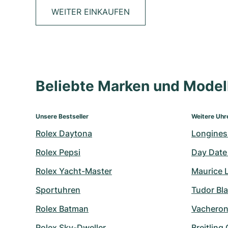
WEITER EINKAUFEN
Beliebte Marken und Mode
Unsere Bestseller
Weitere Uhr
Rolex Daytona
Longines
Rolex Pepsi
Day Date
Rolex Yacht-Master
Maurice 
Sportuhren
Tudor Bl
Rolex Batman
Vacheron
Rolex Sky-Dweller
Breitling