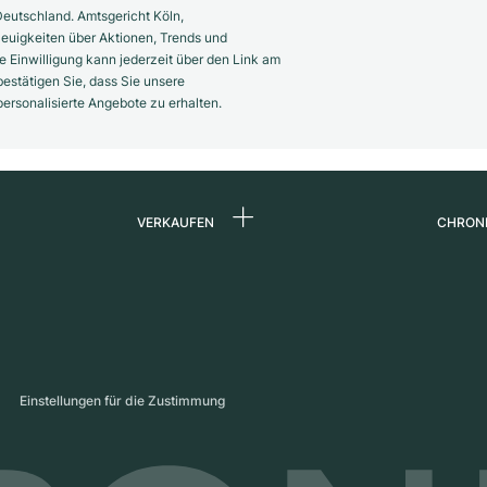
eutschland. Amtsgericht Köln,
euigkeiten über Aktionen, Trends und
 Einwilligung kann jederzeit über den Link am
estätigen Sie, dass Sie unsere
rsonalisierte Angebote zu erhalten.
VERKAUFEN
CHRON
Uhr verkaufen
Über 
d
Kommission
Karrie
Direktverkauf
Press
s
Inzahlungnahme
Maga
Einstellungen für die Zustimmung
Partn