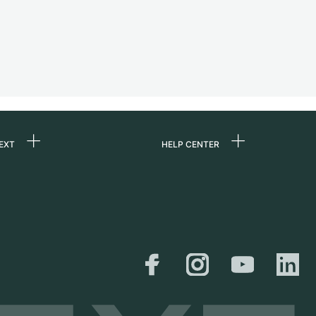
EXT
HELP CENTER
uns
FAQ
re
Service Center
e
Persönliche Abholung
zin
Versand &
Rückgaberecht
er
Größen-Leitfaden