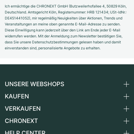
Ich ermächtige die CHRONEXT GmbH (Butzweilerhofallee 4, 50829 Köln,
Deutschland. Amtsgericht Köln, Registernummer: HRB 121434; USt-IdNr.:
DE451441052), mir regelmäßig Neuigkeiten über Aktionen, Trends und
Veranstaltungen an meine oben genannte E-Mail-Adresse zu senden.
Diese Einwilligung kann jederzeit über den Link am Ende jeder E-Mail
widerrufen werden. Mit der Anmeldung zum Newsletter bestätigen Sie,
dass Sie unsere Datenschutzbestimmungen gelesen haben und damit
einverstanden sind, personalisierte Angebote zu erhalten.
UNSERE WEBSHOPS
KAUFEN
Deutschland
Niederlande
VERKAUFEN
Alle Luxusuhren
Österreich
Certified Pre-Owned
CHRONEXT
Uhr verkaufen
Schweiz
Vintage-Uhren
Kommission
HELP CENTER
Über uns
Frankreich