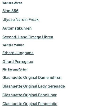
Weitere Uhren
Milgauss
Damenuhren
Ronde
Professional
Formula 1
Portofino
Spirit of Big Bang
Sinn 856
Oyster Perpetual
Rotonde
Bentley
Grand Carrera
Portugieser
King Power
Ulysse Nardin Freak
Automatikuhren
Yacht-Master
Crash
Transocean
Gebraucht
Da Vinci
Gebraucht
Second-Hand Omega Uhren
Yacht-Master II
Pasha
Cockpit
Damenuhren
Aquatimer
Weitere Marken
Sea-Dweller
Tortue
Chronospace
Spitfire
Erhard Junghans
Girard Perregaux
Sky-Dweller
Baignoire
Super Avenger
GST
Für Sie empfohlen
Submariner
Ballon Blanc
Galactic
Vintage
Glashuette Original Damenuhren
Roadster
Montbrillant
Gebraucht
Glashuette Original Lady Serenade
Glashuette Original Panolunar
Gebraucht
Gebraucht
Glashuette Original Panomatic