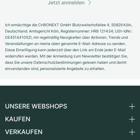
Jetzt anmelden
Ich ermächtige die CHRONEXT GmbH (Butzweilerhofallee 4, 50829 Köln,
Deutschland. Amtsgericht Köln, Registernummer: HRB 121434; USt-IdNr.:
DE451441052), mir regelmäßig Neuigkeiten über Aktionen, Trends und
Veranstaltungen an meine oben genannte E-Mail-Adresse zu senden.
Diese Einwilligung kann jederzeit über den Link am Ende jeder E-Mail
widerrufen werden. Mit der Anmeldung zum Newsletter bestätigen Sie,
dass Sie unsere Datenschutzbestimmungen gelesen haben und damit
einverstanden sind, personalisierte Angebote zu erhalten.
UNSERE WEBSHOPS
KAUFEN
Deutschland
Niederlande
VERKAUFEN
Alle Luxusuhren
Österreich