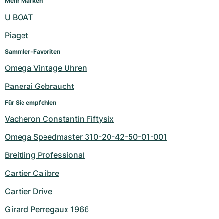
Mehr Marken
Damenuhren
Damenuhren
U BOAT
Piaget
Sammler-Favoriten
Omega Vintage Uhren
Panerai Gebraucht
Für Sie empfohlen
Vacheron Constantin Fiftysix
Omega Speedmaster 310-20-42-50-01-001
Breitling Professional
Cartier Calibre
Cartier Drive
Girard Perregaux 1966