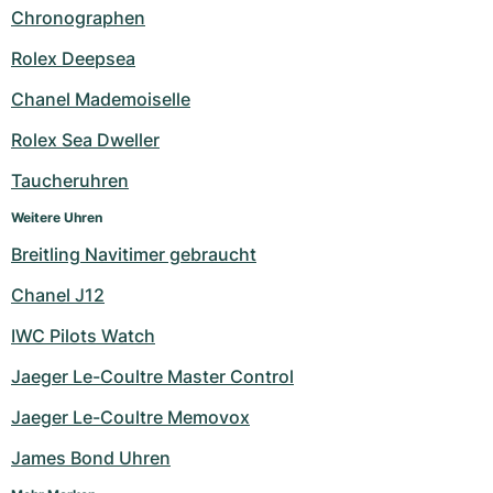
Chronographen
Milgauss
Damenuhren
Ronde
Professional
Formula 1
Portofino
Spirit of Big Bang
Rolex Deepsea
Oyster Perpetual
Rotonde
Bentley
Grand Carrera
Portugieser
King Power
Chanel Mademoiselle
Yacht-Master
Crash
Transocean
Gebraucht
Da Vinci
Gebraucht
Rolex Sea Dweller
Taucheruhren
Yacht-Master II
Pasha
Cockpit
Damenuhren
Aquatimer
Weitere Uhren
Sea-Dweller
Tortue
Chronospace
Spitfire
Breitling Navitimer gebraucht
Sky-Dweller
Baignoire
Super Avenger
GST
Chanel J12
IWC Pilots Watch
Submariner
Ballon Blanc
Galactic
Vintage
Jaeger Le-Coultre Master Control
Roadster
Montbrillant
Gebraucht
Jaeger Le-Coultre Memovox
Gebraucht
Gebraucht
James Bond Uhren