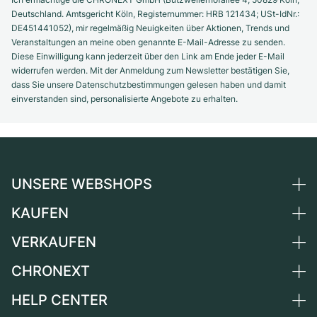
Deutschland. Amtsgericht Köln, Registernummer: HRB 121434; USt-IdNr.:
DE451441052), mir regelmäßig Neuigkeiten über Aktionen, Trends und
Veranstaltungen an meine oben genannte E-Mail-Adresse zu senden.
Diese Einwilligung kann jederzeit über den Link am Ende jeder E-Mail
widerrufen werden. Mit der Anmeldung zum Newsletter bestätigen Sie,
dass Sie unsere Datenschutzbestimmungen gelesen haben und damit
einverstanden sind, personalisierte Angebote zu erhalten.
UNSERE WEBSHOPS
KAUFEN
Deutschland
Niederlande
VERKAUFEN
Alle Luxusuhren
Österreich
Certified Pre-Owned
CHRONEXT
Uhr verkaufen
Schweiz
Vintage-Uhren
Kommission
HELP CENTER
Über uns
Frankreich
Independent Brands
Direktverkauf