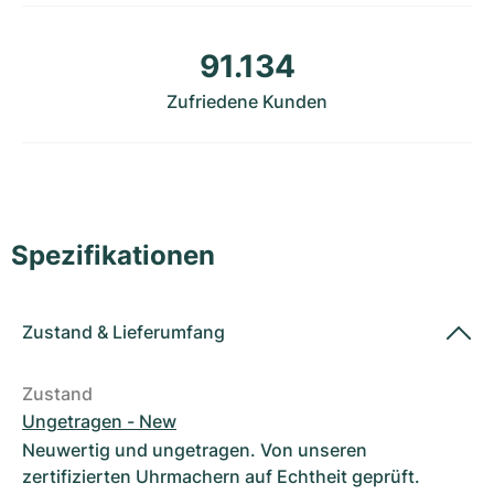
Damenuhren
Damenuhren
91.134
Zufriedene Kunden
Spezifikationen
Zustand
&
Lieferumfang
Zustand
Ungetragen - New
Neuwertig und ungetragen. Von unseren
zertifizierten Uhrmachern auf Echtheit geprüft.