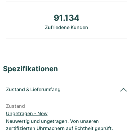
Damenuhren
Damenuhren
91.134
Zufriedene Kunden
Spezifikationen
Zustand
&
Lieferumfang
Zustand
Ungetragen - New
Neuwertig und ungetragen. Von unseren
zertifizierten Uhrmachern auf Echtheit geprüft.