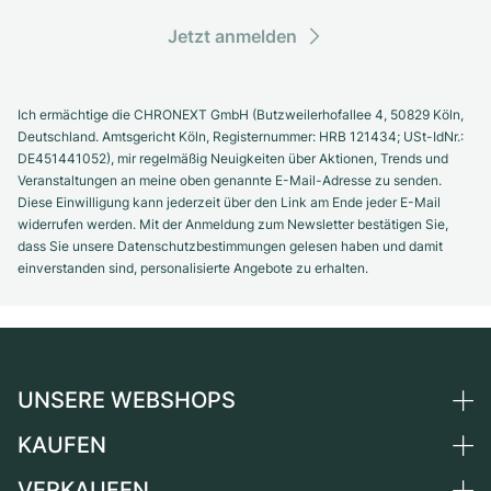
Jetzt anmelden
Ich ermächtige die CHRONEXT GmbH (Butzweilerhofallee 4, 50829 Köln,
Deutschland. Amtsgericht Köln, Registernummer: HRB 121434; USt-IdNr.:
DE451441052), mir regelmäßig Neuigkeiten über Aktionen, Trends und
Veranstaltungen an meine oben genannte E-Mail-Adresse zu senden.
Diese Einwilligung kann jederzeit über den Link am Ende jeder E-Mail
widerrufen werden. Mit der Anmeldung zum Newsletter bestätigen Sie,
dass Sie unsere Datenschutzbestimmungen gelesen haben und damit
einverstanden sind, personalisierte Angebote zu erhalten.
UNSERE WEBSHOPS
KAUFEN
Deutschland
Niederlande
VERKAUFEN
Alle Luxusuhren