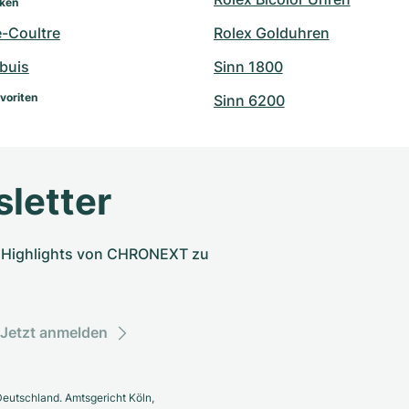
rken
e-Coultre
Rolex Golduhren
buis
Sinn 1800
voriten
Sinn 6200
letter
nd Highlights von CHRONEXT zu
Jetzt anmelden
eutschland. Amtsgericht Köln,