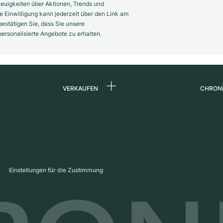
euigkeiten über Aktionen, Trends und
 Einwilligung kann jederzeit über den Link am
estätigen Sie, dass Sie unsere
rsonalisierte Angebote zu erhalten.
VERKAUFEN
CHRON
Uhr verkaufen
Über 
d
Kommission
Karrie
Direktverkauf
Press
s
Inzahlungnahme
Maga
Einstellungen für die Zustimmung
Partn