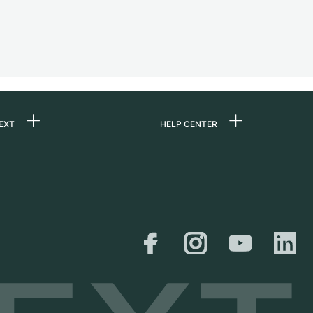
EXT
HELP CENTER
uns
FAQ
re
Service Center
e
Persönliche Abholung
zin
Versand &
Rückgaberecht
er
Größen-Leitfaden