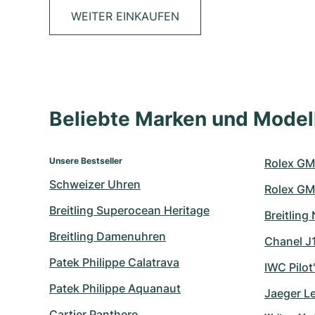
WEITER EINKAUFEN
Beliebte Marken und Mode
Unsere Bestseller
Rolex GM
Schweizer Uhren
Rolex GM
Breitling Superocean Heritage
Breitling
Breitling Damenuhren
Chanel J
Patek Philippe Calatrava
IWC Pilot
Patek Philippe Aquanaut
Jaeger L
Cartier Panthere