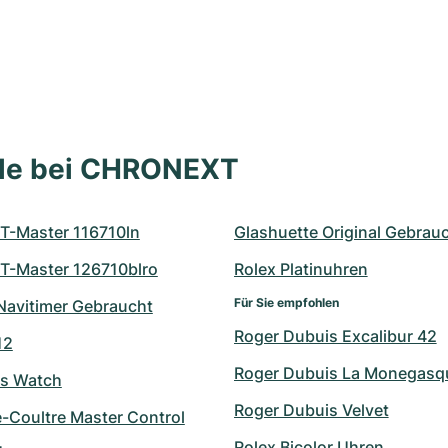
lle bei CHRONEXT
T-Master 116710ln
Glashuette Original Gebrau
T-Master 126710blro
Rolex Platinuhren
Für Sie empfohlen
 Navitimer Gebraucht
Roger Dubuis Excalibur 42
12
Roger Dubuis La Monegasq
's Watch
Roger Dubuis Velvet
e-Coultre Master Control
Rolex Bicolor Uhren