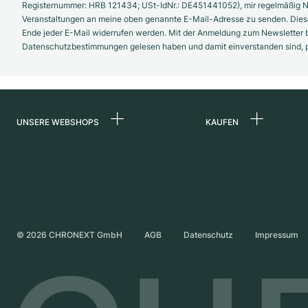
Registernummer: HRB 121434; USt-IdNr.: DE451441052), mir regelmäßig N
Veranstaltungen an meine oben genannte E-Mail-Adresse zu senden. Diese
Ende jeder E-Mail widerrufen werden. Mit der Anmeldung zum Newsletter b
Datenschutzbestimmungen gelesen haben und damit einverstanden sind, pe
UNSERE WEBSHOPS
KAUFEN
Deutschland
Alle Luxusuhren
Niederlande
Certified Pre-Owne
Österreich
Vintage-Uhren
Schweiz
Independent Brand
©
2026
CHRONEXT GmbH
AGB
Datenschutz
Impressum
Frankreich
Italien
Vereinigtes Königreich