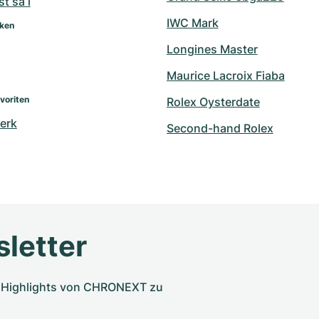
t sa i
IWC Mark
rken
Longines Master
Maurice Lacroix Fiaba
voriten
Rolex Oysterdate
erk
Second-hand Rolex
letter
nd Highlights von CHRONEXT zu