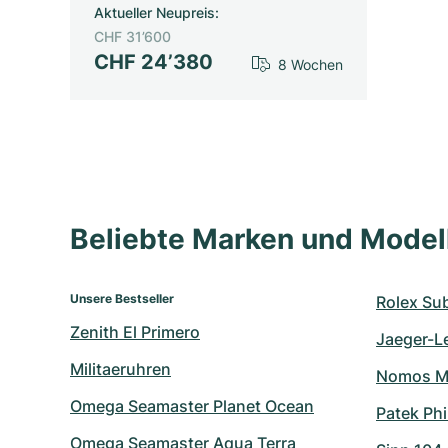
Aktueller Neupreis
:
CHF 31’600
CHF 24’380
8 Wochen
Beliebte Marken und Mode
Unsere Bestseller
Rolex Su
Zenith El Primero
Jaeger-L
Militaeruhren
Nomos M
Omega Seamaster Planet Ocean
Patek Ph
Omega Seamaster Aqua Terra