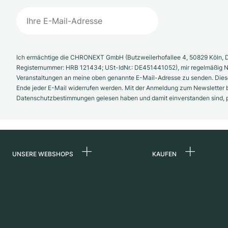
Ich ermächtige die CHRONEXT GmbH (Butzweilerhofallee 4, 50829 Köln, D
Registernummer: HRB 121434; USt-IdNr.: DE451441052), mir regelmäßig N
Veranstaltungen an meine oben genannte E-Mail-Adresse zu senden. Diese
Ende jeder E-Mail widerrufen werden. Mit der Anmeldung zum Newsletter b
Datenschutzbestimmungen gelesen haben und damit einverstanden sind, pe
UNSERE WEBSHOPS
KAUFEN
Deutschland
Alle Luxusuhren
Niederlande
Certified Pre-Owne
Österreich
Vintage-Uhren