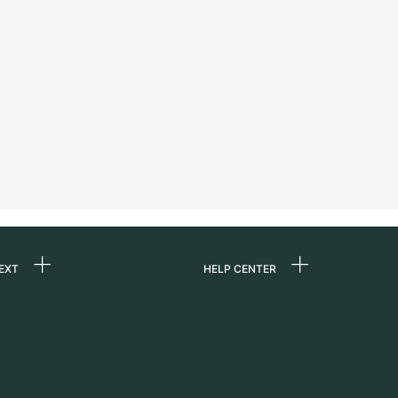
EXT
HELP CENTER
uns
FAQ
re
Service Center
e
Persönliche Abholung