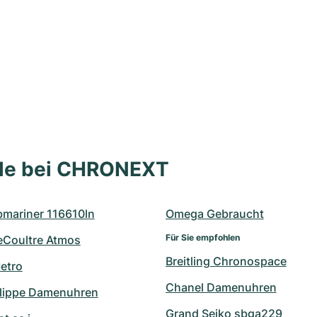
lle bei CHRONEXT
bmariner 116610ln
Omega Gebraucht
Für Sie empfohlen
eCoultre Atmos
Breitling Chronospace
etro
Chanel Damenuhren
ilippe Damenuhren
Grand Seiko sbga229