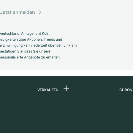
Jetzt anmelden
eutschland. Amtsgericht Köln,
euigkeiten über Aktionen, Trends und
 Einwilligung kann jederzeit über den Link am
estätigen Sie, dass Sie unsere
rsonalisierte Angebote zu erhalten.
VERKAUFEN
CHRON
Uhr verkaufen
Über 
d
Kommission
Karrie
Direktverkauf
Press