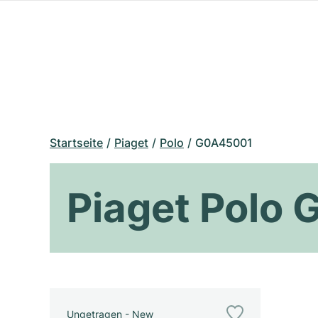
Startseite
Piaget
Polo
G0A45001
Piaget Polo
Ungetragen - New