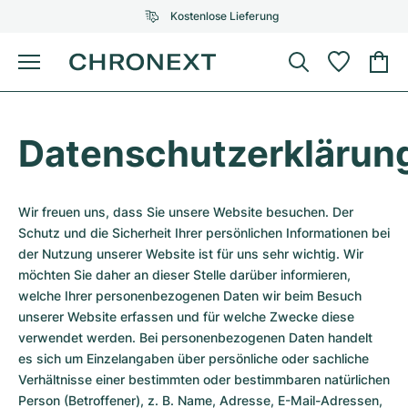
Kostenlose Lieferung
Menü
Uhr kaufen
AUSGEWÄHLTE MARKEN
AUSGEWÄHLTE MARKEN
Datenschutzerklärun
Rolex
Cartier
Certified Pre-Owned
Omega
Tiffany
Wir freuen uns, dass Sie unsere Website besuchen. Der
Uhr verkaufen
Schutz und die Sicherheit Ihrer persönlichen Informationen bei
Patek Philippe
Louis Vuitton
der Nutzung unserer Website ist für uns sehr wichtig. Wir
Alle Rolex Modelle
Schmuck
möchten Sie daher an dieser Stelle darüber informieren,
Audemars Piguet
Gebauer & Gebauer
welche Ihrer personenbezogenen Daten wir beim Besuch
Top-Modelle
Alle Omega Modelle
unserer Website erfassen und für welche Zwecke diese
Neuzugänge
Cartier
verwendet werden. Bei personenbezogenen Daten handelt
Van Cleef & Arpels
Top-Modelle
Alle Patek Philippe Modelle
es sich um Einzelangaben über persönliche oder sachliche
Breitling
Service
Air-King
Verhältnisse einer bestimmten oder bestimmbaren natürlichen
Bvlgari
Top-Modelle
Alle Audemars Piguet Modelle
Person (Betroffener), z. B. Name, Adresse, E-Mail-Adressen,