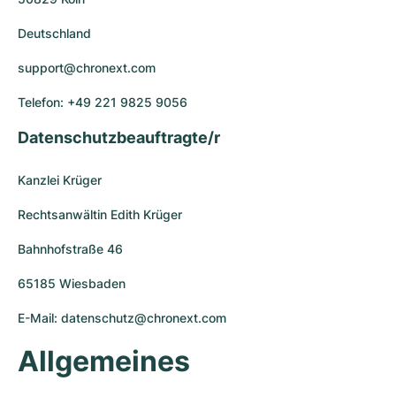
Milgauss
Damenuhren
Ronde
Professional
Formula 1
Portofino
Spirit of Big Bang
Deutschland
Oyster Perpetual
Rotonde
Bentley
Grand Carrera
Portugieser
King Power
support@chronext.com
Telefon: +49 221 9825 9056
Yacht-Master
Crash
Transocean
Gebraucht
Da Vinci
Gebraucht
Datenschutzbeauftragte/r
Yacht-Master II
Pasha
Cockpit
Damenuhren
Aquatimer
Kanzlei Krüger
Sea-Dweller
Tortue
Chronospace
Spitfire
Rechtsanwältin Edith Krüger
Sky-Dweller
Baignoire
Super Avenger
GST
Bahnhofstraße 46
Submariner
Ballon Blanc
Galactic
Vintage
65185 Wiesbaden
Roadster
Montbrillant
Gebraucht
E-Mail: datenschutz@chronext.com
Allgemeines
Gebraucht
Gebraucht