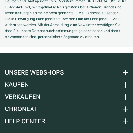
Deutschland. Amtsgericht Köln, Registernummer: HRB 121434; USt-IdNr.:
DE451441052), mir regelmäßig Neuigkeiten über Aktionen, Trends und
Veranstaltungen an meine oben genannte E-Mail-Adresse zu senden.
Diese Einwilligung kann jederzeit über den Link am Ende jeder E-Mail
widerrufen werden. Mit der Anmeldung zum Newsletter bestätigen Sie,
dass Sie unsere Datenschutzbestimmungen gelesen haben und damit
einverstanden sind, personalisierte Angebote zu erhalten.
UNSERE WEBSHOPS
KAUFEN
Deutschland
Niederlande
VERKAUFEN
Alle Luxusuhren
Österreich
Certified Pre-Owned
CHRONEXT
Uhr verkaufen
Schweiz
Vintage-Uhren
Kommission
HELP CENTER
Über uns
Frankreich
Independent Brands
Direktverkauf
Karriere
Italien
FAQ