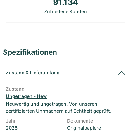
91.134
Damenuhren
Damenuhren
Zufriedene Kunden
Spezifikationen
Zustand
&
Lieferumfang
Zustand
Ungetragen - New
Neuwertig und ungetragen. Von unseren
zertifizierten Uhrmachern auf Echtheit geprüft.
Jahr
Dokumente
2026
Originalpapiere