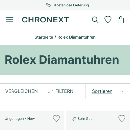
Kostenlose Lieferung
Menü
Uhr kaufen
Startseite
Rolex Diamantuhren
AUSGEWÄHLTE MARKEN
AUSGEWÄHLTE MARKEN
Rolex
Cartier
Certified Pre-Owned
Rolex Diamantuhren
Omega
Tiffany
Uhr verkaufen
Patek Philippe
Louis Vuitton
Alle Rolex Modelle
Schmuck
Audemars Piguet
Gebauer & Gebauer
VERGLEICHEN
FILTERN
Sortieren
Top-Modelle
Alle Omega Modelle
Neuzugänge
Cartier
Van Cleef & Arpels
Top-Modelle
Alle Patek Philippe Modelle
Breitling
Service
Air-King
Ungetragen - New
Sehr Gut
Bvlgari
Top-Modelle
Alle Audemars Piguet Modelle