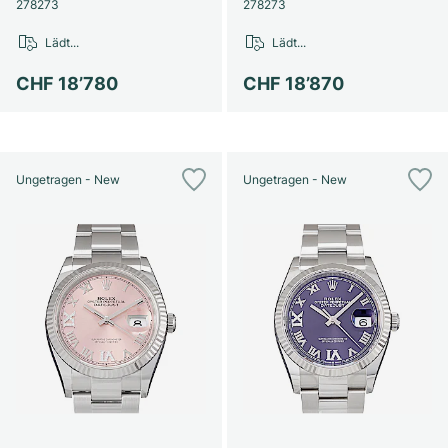
Damenuhren
Damenuhren
278273
278273
Lädt...
Lädt...
CHF 18’780
CHF 18’870
Ungetragen - New
Ungetragen - New