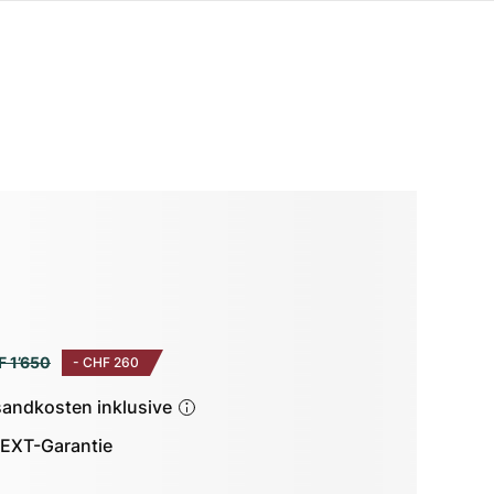
 1’650
-
CHF 260
sandkosten inklusive
EXT-Garantie