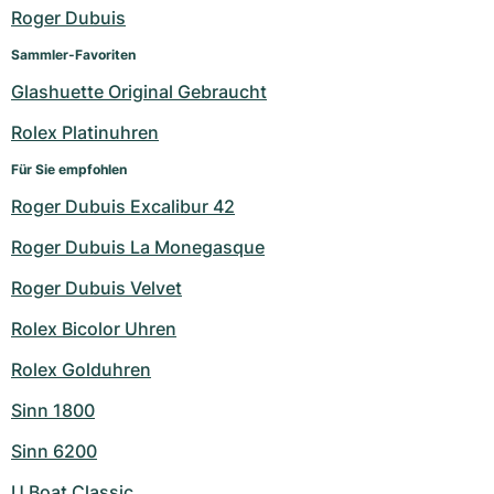
Damenuhren
Damenuhren
Roger Dubuis
Sammler-Favoriten
Glashuette Original Gebraucht
Rolex Platinuhren
Für Sie empfohlen
Roger Dubuis Excalibur 42
Roger Dubuis La Monegasque
Roger Dubuis Velvet
Rolex Bicolor Uhren
Rolex Golduhren
Sinn 1800
Sinn 6200
U Boat Classic