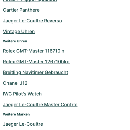
Milgauss
Damenuhren
Ronde
Professional
Formula 1
Portofino
Spirit of Big Bang
Cartier Panthere
Jaeger Le-Coultre Reverso
Oyster Perpetual
Rotonde
Bentley
Grand Carrera
Portugieser
King Power
Vintage Uhren
Yacht-Master
Crash
Transocean
Gebraucht
Da Vinci
Gebraucht
Weitere Uhren
Yacht-Master II
Pasha
Cockpit
Damenuhren
Aquatimer
Rolex GMT-Master 116710ln
Rolex GMT-Master 126710blro
Sea-Dweller
Tortue
Chronospace
Spitfire
Breitling Navitimer Gebraucht
Sky-Dweller
Baignoire
Super Avenger
GST
Chanel J12
Submariner
Ballon Blanc
Galactic
Vintage
IWC Pilot's Watch
Roadster
Montbrillant
Gebraucht
Jaeger Le-Coultre Master Control
Weitere Marken
Gebraucht
Gebraucht
Jaeger Le-Coultre