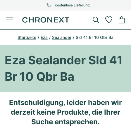
Kostenlose Lieferung
Menü
Uhr kaufen
Startseite
Eza
Sealander
Sld 41 Br 10 Qbr Ba
AUSGEWÄHLTE MARKEN
AUSGEWÄHLTE MARKEN
Rolex
Cartier
Certified Pre-Owned
Eza Sealander Sld 41
Omega
Tiffany
Uhr verkaufen
Br 10 Qbr Ba
Patek Philippe
Louis Vuitton
Alle Rolex Modelle
Schmuck
Audemars Piguet
Gebauer & Gebauer
Top-Modelle
Alle Omega Modelle
Entschuldigung, leider haben wir
Neuzugänge
Cartier
derzeit keine Produkte, die Ihrer
Van Cleef & Arpels
Top-Modelle
Alle Patek Philippe Modelle
Breitling
Service
Air-King
Suche entsprechen.
Bvlgari
Top-Modelle
Alle Audemars Piguet Modelle