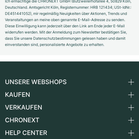
Ich ermächtige die CHRONEXT GmbH (Butzweilerhofallee 4, 50829 Köln,
Deutschland. Amtsgericht Köln, Registernummer: HRB 121434; USt-IdNr.:
DE451441052), mir regelmäßig Neuigkeiten über Aktionen, Trends und
Veranstaltungen an meine oben genannte E-Mail-Adresse zu senden.
Diese Einwilligung kann jederzeit über den Link am Ende jeder E-Mail
widerrufen werden. Mit der Anmeldung zum Newsletter bestätigen Sie,
dass Sie unsere Datenschutzbestimmungen gelesen haben und damit
einverstanden sind, personalisierte Angebote zu erhalten.
UNSERE WEBSHOPS
KAUFEN
Deutschland
Niederlande
VERKAUFEN
Alle Luxusuhren
Österreich
Certified Pre-Owned
CHRONEXT
Uhr verkaufen
Schweiz
Vintage-Uhren
Kommission
HELP CENTER
Über uns
Frankreich
Independent Brands
Direktverkauf