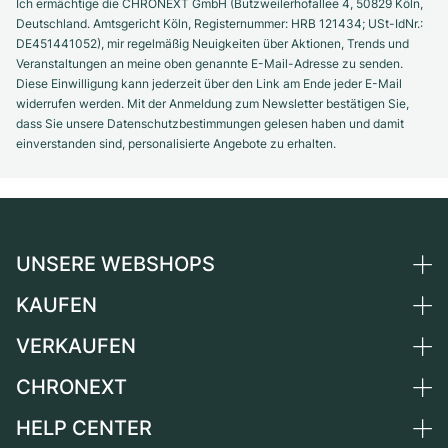
Ich ermächtige die CHRONEXT GmbH (Butzweilerhofallee 4, 50829 Köln,
Deutschland. Amtsgericht Köln, Registernummer: HRB 121434; USt-IdNr.:
DE451441052), mir regelmäßig Neuigkeiten über Aktionen, Trends und
Veranstaltungen an meine oben genannte E-Mail-Adresse zu senden.
Diese Einwilligung kann jederzeit über den Link am Ende jeder E-Mail
widerrufen werden. Mit der Anmeldung zum Newsletter bestätigen Sie,
dass Sie unsere Datenschutzbestimmungen gelesen haben und damit
einverstanden sind, personalisierte Angebote zu erhalten.
UNSERE WEBSHOPS
KAUFEN
Deutschland
Niederlande
VERKAUFEN
Alle Luxusuhren
Österreich
Certified Pre-Owned
CHRONEXT
Uhr verkaufen
Schweiz
Vintage-Uhren
Kommission
HELP CENTER
Über uns
Frankreich
Independent Brands
Direktverkauf