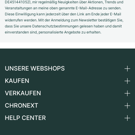
DE451441052), mir regelmäßig Neuigkeiten über Aktionen, Trends und
Veranstaltungen an meine oben genannte E-Mail-Adresse zu senden.
Diese Einwilligung kann jederzeit über den Link am Ende jeder E-Mail
widerrufen werden. Mit der Anmeldung zum Newsletter bestätigen Sie,
dass Sie unsere Datenschutzbestimmungen gelesen haben und damit
einverstanden sind, personalisierte Angebote zu erhalten.
UNSERE WEBSHOPS
KAUFEN
Deutschland
Niederlande
VERKAUFEN
Alle Luxusuhren
Österreich
Certified Pre-Owned
CHRONEXT
Uhr verkaufen
Schweiz
Vintage-Uhren
Kommission
HELP CENTER
Über uns
Frankreich
Independent Brands
Direktverkauf
Karriere
Italien
FAQ
Inzahlungnahme