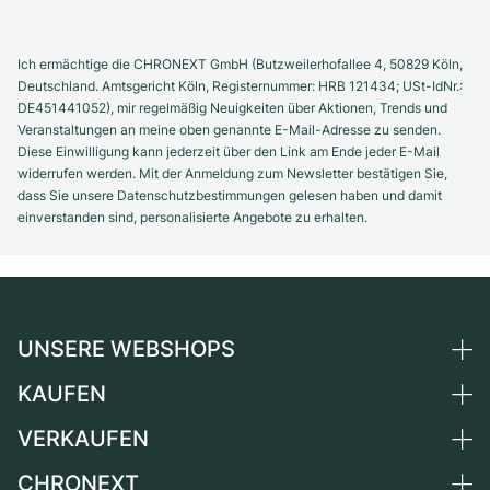
Ich ermächtige die CHRONEXT GmbH (Butzweilerhofallee 4, 50829 Köln,
Deutschland. Amtsgericht Köln, Registernummer: HRB 121434; USt-IdNr.:
DE451441052), mir regelmäßig Neuigkeiten über Aktionen, Trends und
Veranstaltungen an meine oben genannte E-Mail-Adresse zu senden.
Diese Einwilligung kann jederzeit über den Link am Ende jeder E-Mail
widerrufen werden. Mit der Anmeldung zum Newsletter bestätigen Sie,
dass Sie unsere Datenschutzbestimmungen gelesen haben und damit
einverstanden sind, personalisierte Angebote zu erhalten.
UNSERE WEBSHOPS
KAUFEN
Deutschland
Niederlande
VERKAUFEN
Alle Luxusuhren
Österreich
Certified Pre-Owned
CHRONEXT
Uhr verkaufen