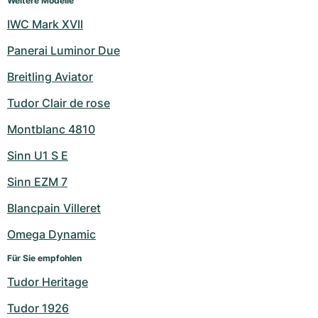
Weitere Modelle
IWC Mark XVII
Panerai Luminor Due
Breitling Aviator
Tudor Clair de rose
Montblanc 4810
Sinn U1 S E
Sinn EZM 7
Blancpain Villeret
Omega Dynamic
Für Sie empfohlen
Tudor Heritage
Tudor 1926