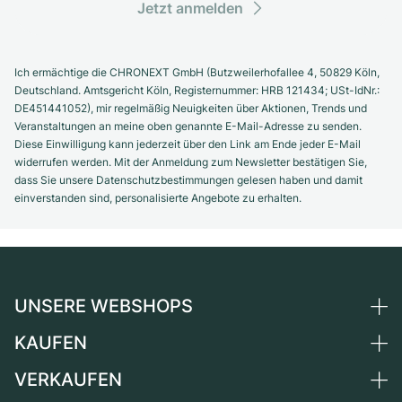
Jetzt anmelden
Ich ermächtige die CHRONEXT GmbH (Butzweilerhofallee 4, 50829 Köln,
Deutschland. Amtsgericht Köln, Registernummer: HRB 121434; USt-IdNr.:
DE451441052), mir regelmäßig Neuigkeiten über Aktionen, Trends und
Veranstaltungen an meine oben genannte E-Mail-Adresse zu senden.
Diese Einwilligung kann jederzeit über den Link am Ende jeder E-Mail
widerrufen werden. Mit der Anmeldung zum Newsletter bestätigen Sie,
dass Sie unsere Datenschutzbestimmungen gelesen haben und damit
einverstanden sind, personalisierte Angebote zu erhalten.
UNSERE WEBSHOPS
KAUFEN
Deutschland
Niederlande
VERKAUFEN
Alle Luxusuhren
Österreich