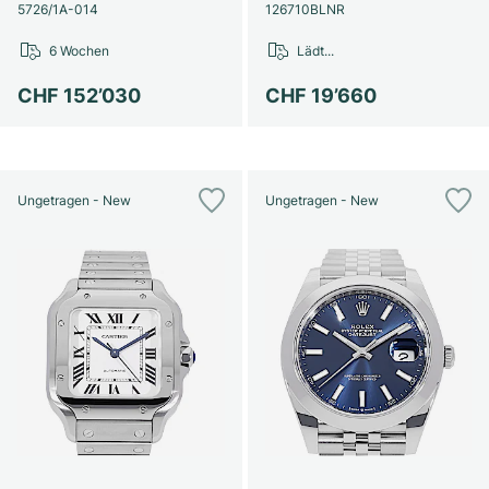
Damenuhren
Damenuhren
5726/1A-014
126710BLNR
6 Wochen
Lädt...
CHF 152’030
CHF 19’660
Ungetragen - New
Ungetragen - New