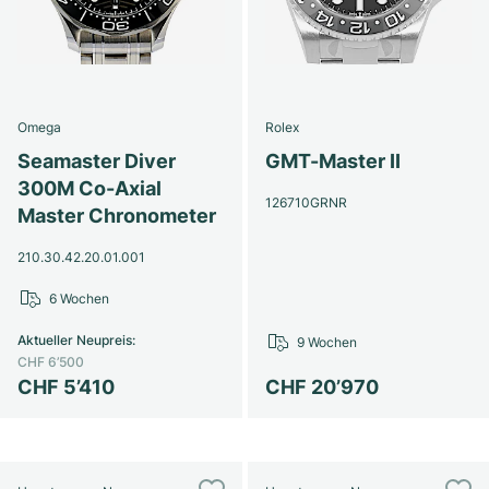
Omega
Rolex
Seamaster Diver
GMT-Master II
300M Co-Axial
126710GRNR
Master Chronometer
210.30.42.20.01.001
6 Wochen
Aktueller Neupreis
:
9 Wochen
CHF 6’500
CHF 5’410
CHF 20’970