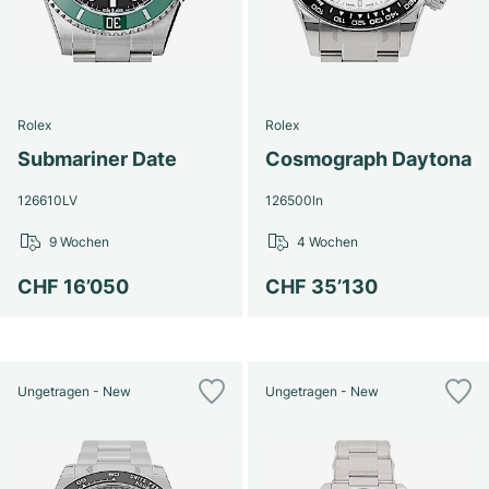
Rolex
Rolex
Submariner Date
Cosmograph Daytona
126610LV
126500ln
9 Wochen
4 Wochen
CHF 16’050
CHF 35’130
Ungetragen - New
Ungetragen - New