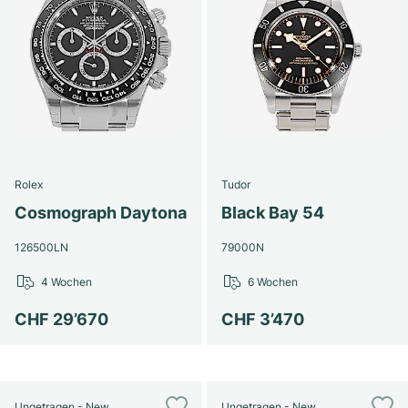
Rolex
Tudor
Cosmograph Daytona
Black Bay 54
126500LN
79000N
4 Wochen
6 Wochen
CHF 29’670
CHF 3’470
Ungetragen - New
Ungetragen - New