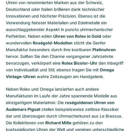
Uhren von renommierten Marken aus der Schweiz,
Deutschland oder Italien brillieren dank technischer
Innovationen und höchster Präzision. Ebenso ist die
Verwendung feinster Materialien und Edelmetalle ein
ausschlaggebender Aspekt in puncto uhrmechanischer
Perfektion. Neben edlen
Uhren von Rolex in Gold
oder
wundervollen
Roségold-Modellen
sticht die Genfer
Manufaktur besonders durch ihre kostbaren
Platinuhren
hervor. Sollten Sie den Charme vergangener Jahrzehnte
bevorzugen, verkörpert eine
Rolex Bicolor-Uhr
den Inbegriff
von Individualität und Stil; ebenso tragen Sie mit
Omega
Vintage-Uhren
wahre Zeitzeugen am Handgelenk.
Neben Rolex und Omega lancierten auch andere
Manufakturen im Laufe der Jahre spannende Modelle aus
einzigartigem Materialmix: Die
roségoldenen Uhren von
Audemars Piguet
stellen beispielsweise zeitlose Klassiker
dar und überzeugen durch Uhrmacherkunst aus Le Brassus.
Die Kollektionen von
Richard Mille
gehören zu den
kostspieligsten Uhren der Welt und vereinen unterschiedliche