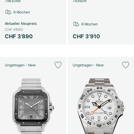
79830RB
79360N
6 Wochen
Aktueller Neupreis
:
6 Wochen
CHF 4’680
CHF 3’890
CHF 3’910
Ungetragen - New
Ungetragen - New