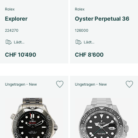
Rolex
Rolex
Explorer
Oyster Perpetual 36
224270
126000
Lädt...
Lädt...
CHF 10’490
CHF 8’600
Ungetragen - New
Ungetragen - New