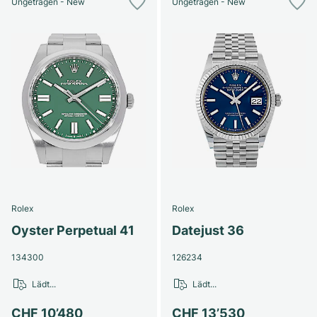
Ungetragen - New
Ungetragen - New
Rolex
Rolex
Oyster Perpetual 41
Datejust 36
134300
126234
Lädt...
Lädt...
CHF 10’480
CHF 13’530