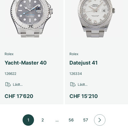
Rolex
Rolex
Yacht-Master 40
Datejust 41
126622
126334
Lädt...
Lädt...
CHF 17’620
CHF 15’210
1
2
…
56
57