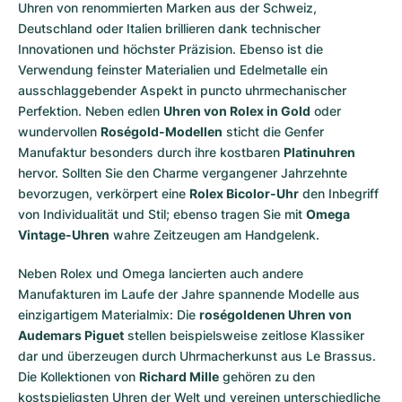
Uhren von renommierten Marken aus der Schweiz,
Deutschland oder Italien brillieren dank technischer
Innovationen und höchster Präzision. Ebenso ist die
Verwendung feinster Materialien und Edelmetalle ein
ausschlaggebender Aspekt in puncto uhrmechanischer
Perfektion. Neben edlen
Uhren von Rolex in Gold
oder
wundervollen
Roségold-Modellen
sticht die Genfer
Manufaktur besonders durch ihre kostbaren
Platinuhren
hervor. Sollten Sie den Charme vergangener Jahrzehnte
bevorzugen, verkörpert eine
Rolex Bicolor-Uhr
den Inbegriff
von Individualität und Stil; ebenso tragen Sie mit
Omega
Vintage-Uhren
wahre Zeitzeugen am Handgelenk.
Neben Rolex und Omega lancierten auch andere
Manufakturen im Laufe der Jahre spannende Modelle aus
einzigartigem Materialmix: Die
roségoldenen Uhren von
Audemars Piguet
stellen beispielsweise zeitlose Klassiker
dar und überzeugen durch Uhrmacherkunst aus Le Brassus.
Die Kollektionen von
Richard Mille
gehören zu den
kostspieligsten Uhren der Welt und vereinen unterschiedliche