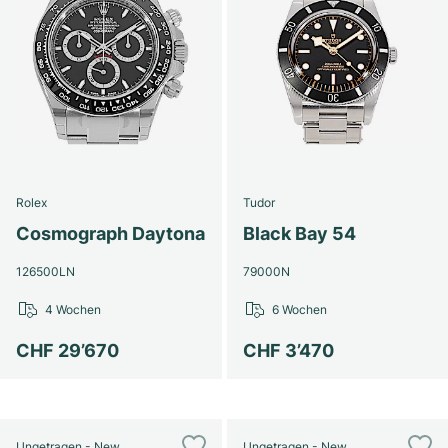
Rolex
Tudor
Cosmograph Daytona
Black Bay 54
126500LN
79000N
4 Wochen
6 Wochen
CHF 29’670
CHF 3’470
Ungetragen - New
Ungetragen - New