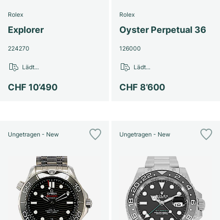
Rolex
Rolex
Explorer
Oyster Perpetual 36
224270
126000
Lädt...
Lädt...
CHF 10’490
CHF 8’600
Ungetragen - New
Ungetragen - New