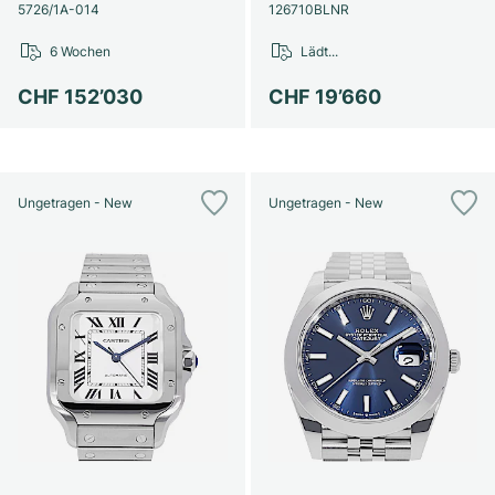
Damenuhren
Damenuhren
5726/1A-014
126710BLNR
6 Wochen
Lädt...
CHF 152’030
CHF 19’660
Ungetragen - New
Ungetragen - New