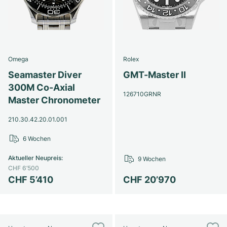
Omega
Rolex
Seamaster Diver
GMT-Master II
300M Co-Axial
126710GRNR
Master Chronometer
210.30.42.20.01.001
6 Wochen
Aktueller Neupreis
:
9 Wochen
CHF 6’500
CHF 5’410
CHF 20’970