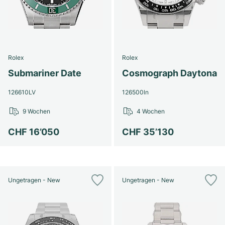
Rolex
Rolex
Submariner Date
Cosmograph Daytona
126610LV
126500ln
9 Wochen
4 Wochen
CHF 16’050
CHF 35’130
Ungetragen - New
Ungetragen - New