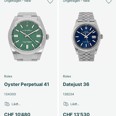
Ungetragen - New
Ungetragen - New
Rolex
Rolex
Oyster Perpetual 41
Datejust 36
134300
126234
Lädt...
Lädt...
CHF 10’480
CHF 13’530