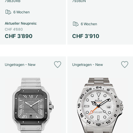
79830RB
79360N
6 Wochen
Aktueller Neupreis
:
6 Wochen
CHF 4’680
CHF 3’890
CHF 3’910
Ungetragen - New
Ungetragen - New