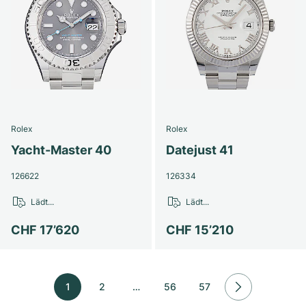
Rolex
Rolex
Yacht-Master 40
Datejust 41
126622
126334
Lädt...
Lädt...
CHF 17’620
CHF 15’210
1
2
…
56
57