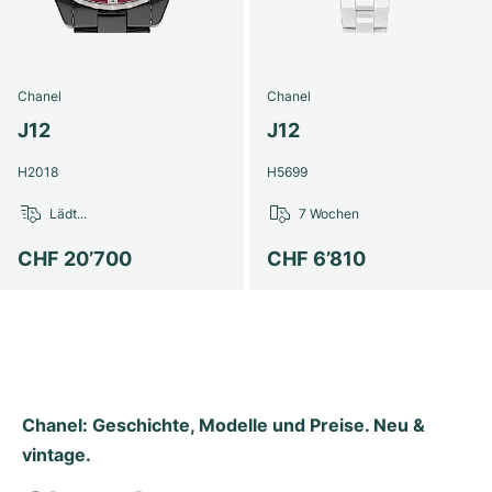
Damenuhren
Damenuhren
Chanel
Chanel
J12
J12
H2018
H5699
Lädt...
7 Wochen
CHF 20’700
CHF 6’810
Chanel: Geschichte, Modelle und Preise. Neu & 
vintage.