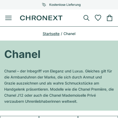
Kostenlose Lieferung
Menü
Uhr kaufen
Startseite
Chanel
AUSGEWÄHLTE MARKEN
AUSGEWÄHLTE MARKEN
Rolex
Cartier
Certified Pre-Owned
Chanel
Omega
Tiffany
Uhr verkaufen
Patek Philippe
Louis Vuitton
Chanel – der Inbegriff von Eleganz und Luxus. Gleiches gilt für
Alle Rolex Modelle
die Armbanduhren der Marke, die sich durch Anmut und
Schmuck
Audemars Piguet
Gebauer & Gebauer
Grazie auszeichnen und als wahre Schmuckstücke am
Handgelenk präsentieren. Modelle wie die Chanel Première, die
Top-Modelle
Alle Omega Modelle
Neuzugänge
Cartier
Chanel J12 oder auch die Chanel Mademoiselle Privé
Van Cleef & Arpels
verzaubern Uhrenliebhaberinnen weltweit.
Top-Modelle
Alle Patek Philippe Modelle
Breitling
Service
Air-King
Bvlgari
Top-Modelle
Alle Audemars Piguet Modelle