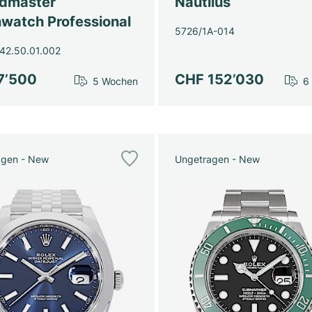
dmaster
Nautilus
watch Professional
5726/1A-014
42.50.01.002
7’500
CHF 152’030
5 Wochen
6
agen - New
Ungetragen - New