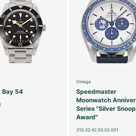
Omega
k Bay 54
Speedmaster
Moonwatch Anniver
N
Series "Silver Snoo
Award"
310.32.42.50.02.001