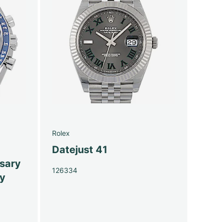
Rolex
Datejust 41
sary
126334
py