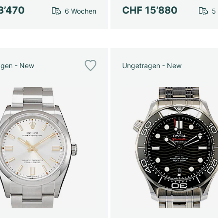
3’470
CHF 15’880
6 Wochen
5
agen - New
Ungetragen - New