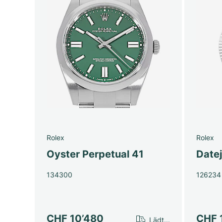
Rolex
Rolex
Oyster Perpetual 41
Date
134300
126234
CHF 10’480
CHF 
Lädt...