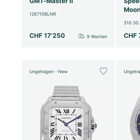
GMT-Master II
Spee
Moon
126710BLNR
310.30.
CHF 17’250
CHF 
9 Wochen
Ungetragen - New
Ungetr