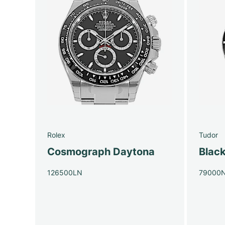
Rolex
Tudor
Cosmograph Daytona
Blac
126500LN
79000