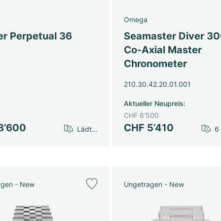
Omega
er Perpetual 36
Seamaster Diver 3
Co-Axial Master
Chronometer
210.30.42.20.01.001
Aktueller Neupreis
:
CHF 6’500
8’600
CHF 5’410
Lädt...
6
agen - New
Ungetragen - New