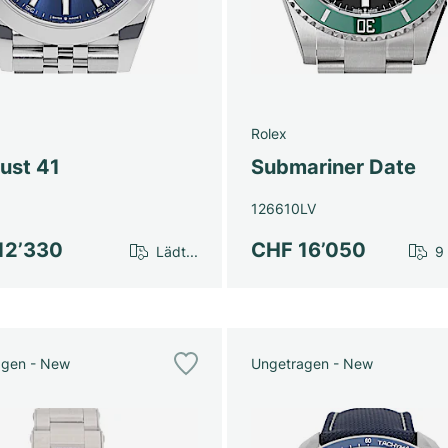
Rolex
ust 41
Submariner Date
126610LV
12’330
CHF 16’050
Lädt...
9
agen - New
Ungetragen - New