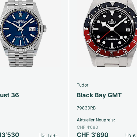
Tudor
just 36
Black Bay GMT
79830RB
Aktueller Neupreis
:
CHF 4’680
13’530
CHF 3’890
Lädt...
6