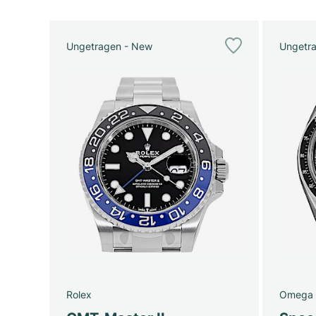
Ungetragen - New
Ungetr
Rolex
Omega