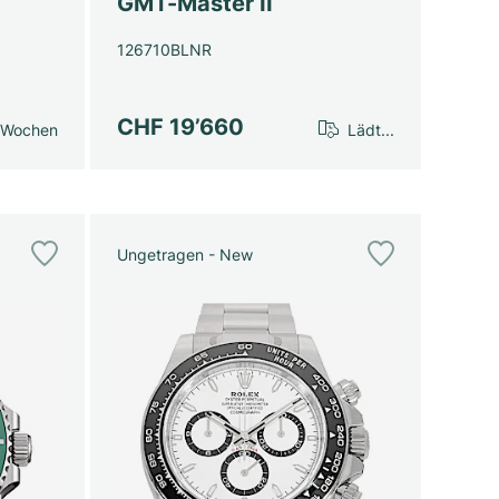
GMT-Master II
126710BLNR
CHF 19’660
 Wochen
Lädt...
Ungetragen - New