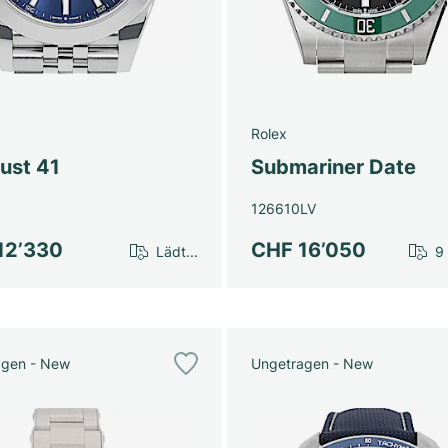
Rolex
ust 41
Submariner Date
126610LV
12’330
CHF 16’050
Lädt...
9
agen - New
Ungetragen - New