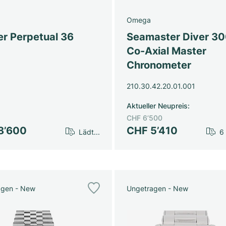
Omega
er Perpetual 36
Seamaster Diver 3
Co-Axial Master
Chronometer
210.30.42.20.01.001
Aktueller Neupreis
:
CHF 6’500
8’600
CHF 5’410
Lädt...
6
agen - New
Ungetragen - New