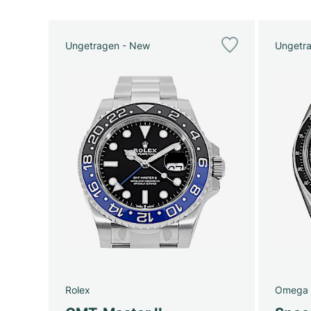
Ungetragen - New
Ungetr
Rolex
Omega