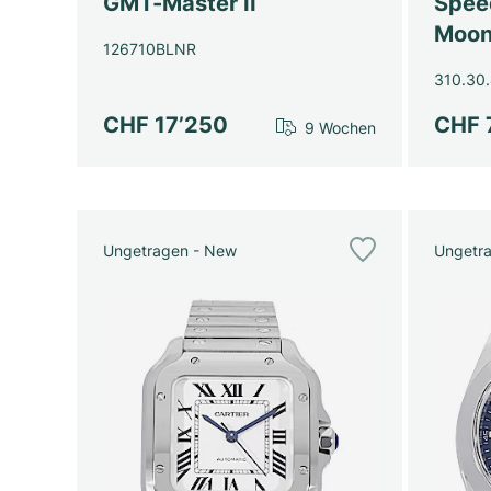
GMT-Master II
Spee
Moon
126710BLNR
310.30.
CHF 17’250
CHF 
9 Wochen
Ungetragen - New
Ungetr