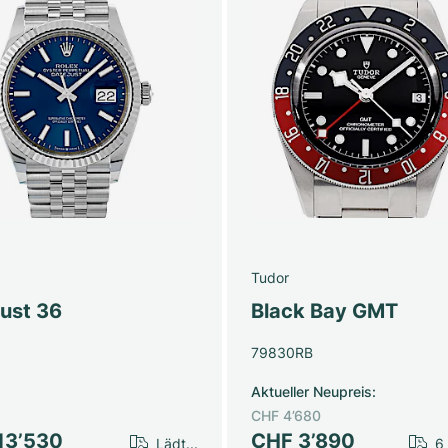
Tudor
just 36
Black Bay GMT
79830RB
Aktueller Neupreis
:
CHF 4’680
13’530
CHF 3’890
Lädt...
6