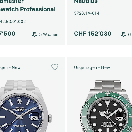
dmaster
Nautilus
watch Professional
5726/1A-014
42.50.01.002
7’500
CHF 152’030
5 Wochen
6
agen - New
Ungetragen - New