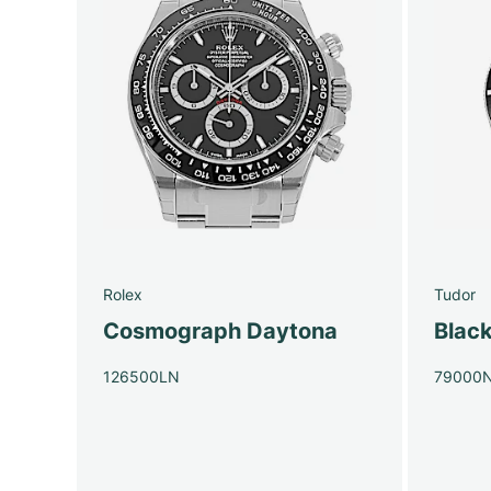
Rolex
Tudor
Cosmograph Daytona
Blac
126500LN
79000