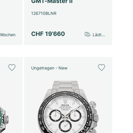
GMT-Master II
126710BLNR
CHF 19’660
 Wochen
Lädt...
Ungetragen - New