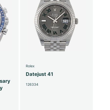
Rolex
Datejust 41
sary
126334
py