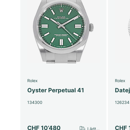
Rolex
Rolex
Oyster Perpetual 41
Date
134300
126234
CHF 10’480
CHF 
Lädt...