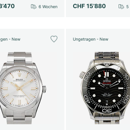
3’470
CHF 15’880
6 Wochen
5
agen - New
Ungetragen - New