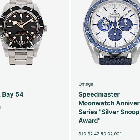
Omega
k Bay 54
Speedmaster
Moonwatch Anniver
N
Series "Silver Snoo
Award"
310.32.42.50.02.001