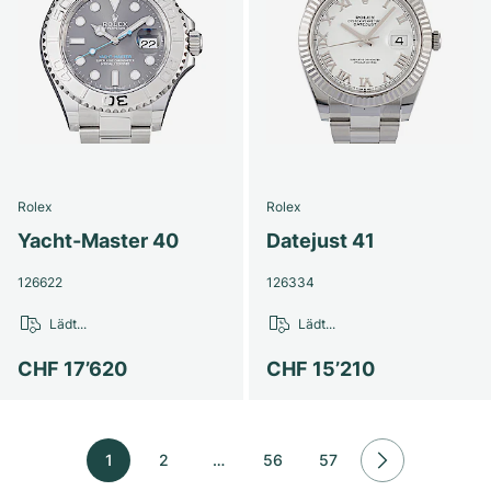
Rolex
Rolex
Yacht-Master 40
Datejust 41
126622
126334
Lädt...
Lädt...
CHF 17’620
CHF 15’210
1
2
…
56
57