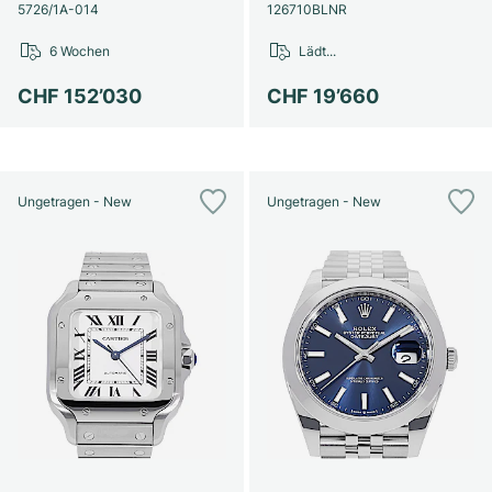
Damenuhren
Damenuhren
5726/1A-014
126710BLNR
6 Wochen
Lädt...
CHF 152’030
CHF 19’660
Ungetragen - New
Ungetragen - New