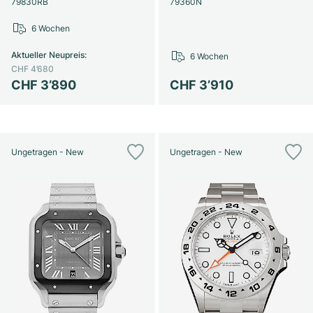
79830RB
79360N
6 Wochen
Aktueller Neupreis
:
6 Wochen
CHF 4’680
CHF 3’890
CHF 3’910
Ungetragen - New
Ungetragen - New