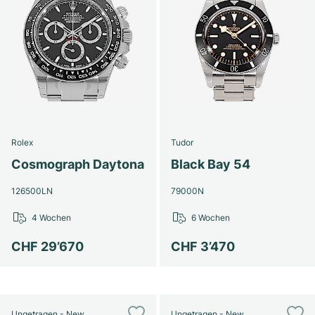
Rolex
Tudor
Cosmograph Daytona
Black Bay 54
126500LN
79000N
4 Wochen
6 Wochen
CHF 29’670
CHF 3’470
Ungetragen - New
Ungetragen - New