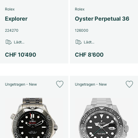
Rolex
Rolex
Explorer
Oyster Perpetual 36
224270
126000
Lädt...
Lädt...
CHF 10’490
CHF 8’600
Ungetragen - New
Ungetragen - New