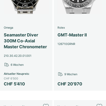
Omega
Rolex
Seamaster Diver
GMT-Master II
300M Co-Axial
126710GRNR
Master Chronometer
210.30.42.20.01.001
6 Wochen
Aktueller Neupreis
:
9 Wochen
CHF 6’500
CHF 5’410
CHF 20’970