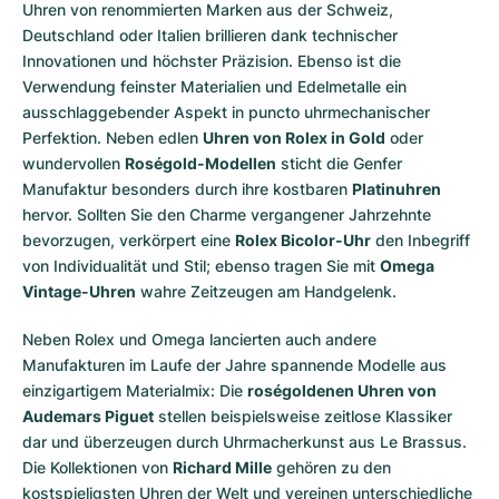
Uhren von renommierten Marken aus der Schweiz,
Deutschland oder Italien brillieren dank technischer
Innovationen und höchster Präzision. Ebenso ist die
Verwendung feinster Materialien und Edelmetalle ein
ausschlaggebender Aspekt in puncto uhrmechanischer
Perfektion. Neben edlen
Uhren von Rolex in Gold
oder
wundervollen
Roségold-Modellen
sticht die Genfer
Manufaktur besonders durch ihre kostbaren
Platinuhren
hervor. Sollten Sie den Charme vergangener Jahrzehnte
bevorzugen, verkörpert eine
Rolex Bicolor-Uhr
den Inbegriff
von Individualität und Stil; ebenso tragen Sie mit
Omega
Vintage-Uhren
wahre Zeitzeugen am Handgelenk.
Neben Rolex und Omega lancierten auch andere
Manufakturen im Laufe der Jahre spannende Modelle aus
einzigartigem Materialmix: Die
roségoldenen Uhren von
Audemars Piguet
stellen beispielsweise zeitlose Klassiker
dar und überzeugen durch Uhrmacherkunst aus Le Brassus.
Die Kollektionen von
Richard Mille
gehören zu den
kostspieligsten Uhren der Welt und vereinen unterschiedliche