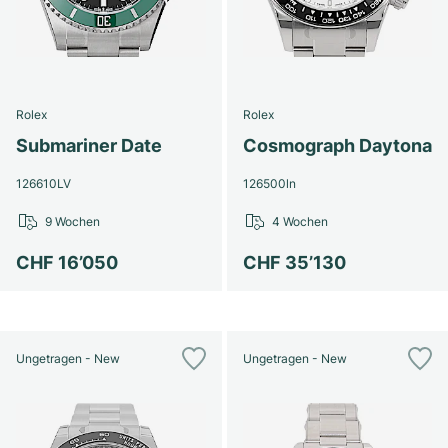
Rolex
Rolex
Submariner Date
Cosmograph Daytona
126610LV
126500ln
9 Wochen
4 Wochen
CHF 16’050
CHF 35’130
Ungetragen - New
Ungetragen - New