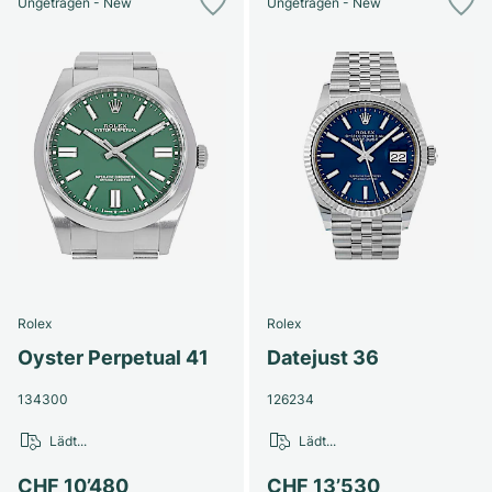
Ungetragen - New
Ungetragen - New
Rolex
Rolex
Oyster Perpetual 41
Datejust 36
134300
126234
Lädt...
Lädt...
CHF 10’480
CHF 13’530