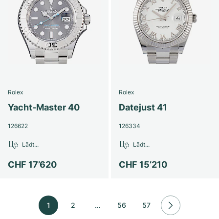
Rolex
Rolex
Yacht-Master 40
Datejust 41
126622
126334
Lädt...
Lädt...
CHF 17’620
CHF 15’210
1
2
…
56
57