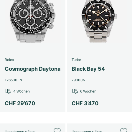
Rolex
Tudor
Cosmograph Daytona
Black Bay 54
126500LN
79000N
4 Wochen
6 Wochen
CHF 29’670
CHF 3’470
Ungetragen - New
Ungetragen - New