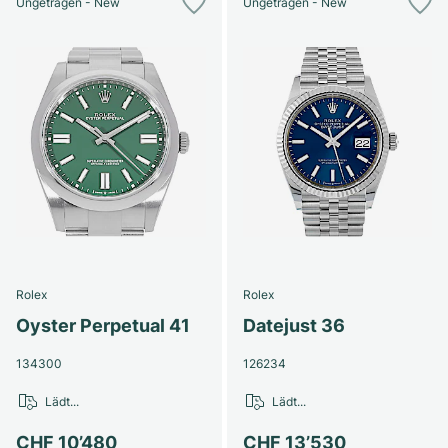
Ungetragen - New
Ungetragen - New
Rolex
Rolex
Oyster Perpetual 41
Datejust 36
134300
126234
Lädt...
Lädt...
CHF 10’480
CHF 13’530