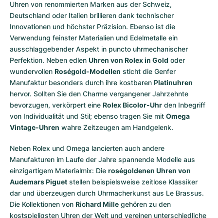
Uhren von renommierten Marken aus der Schweiz,
Deutschland oder Italien brillieren dank technischer
Innovationen und höchster Präzision. Ebenso ist die
Verwendung feinster Materialien und Edelmetalle ein
ausschlaggebender Aspekt in puncto uhrmechanischer
Perfektion. Neben edlen
Uhren von Rolex in Gold
oder
wundervollen
Roségold-Modellen
sticht die Genfer
Manufaktur besonders durch ihre kostbaren
Platinuhren
hervor. Sollten Sie den Charme vergangener Jahrzehnte
bevorzugen, verkörpert eine
Rolex Bicolor-Uhr
den Inbegriff
von Individualität und Stil; ebenso tragen Sie mit
Omega
Vintage-Uhren
wahre Zeitzeugen am Handgelenk.
Neben Rolex und Omega lancierten auch andere
Manufakturen im Laufe der Jahre spannende Modelle aus
einzigartigem Materialmix: Die
roségoldenen Uhren von
Audemars Piguet
stellen beispielsweise zeitlose Klassiker
dar und überzeugen durch Uhrmacherkunst aus Le Brassus.
Die Kollektionen von
Richard Mille
gehören zu den
kostspieligsten Uhren der Welt und vereinen unterschiedliche