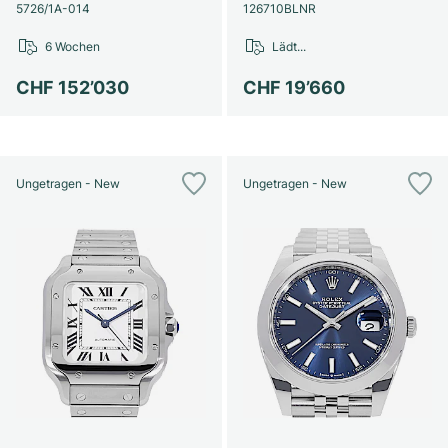
Damenuhren
Damenuhren
5726/1A-014
126710BLNR
6 Wochen
Lädt...
CHF 152’030
CHF 19’660
Ungetragen - New
Ungetragen - New