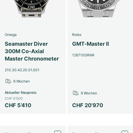
Omega
Rolex
Seamaster Diver
GMT-Master II
300M Co-Axial
126710GRNR
Master Chronometer
210.30.42.20.01.001
6 Wochen
Aktueller Neupreis
:
9 Wochen
CHF 6’500
CHF 5’410
CHF 20’970