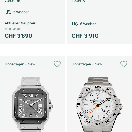
79830RB
79360N
6 Wochen
Aktueller Neupreis
:
6 Wochen
CHF 4’680
CHF 3’890
CHF 3’910
Ungetragen - New
Ungetragen - New