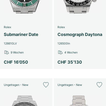
Rolex
Rolex
Submariner Date
Cosmograph Daytona
126610LV
126500ln
9 Wochen
4 Wochen
CHF 16’050
CHF 35’130
Ungetragen - New
Ungetragen - New