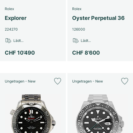
Rolex
Rolex
Explorer
Oyster Perpetual 36
224270
126000
Lädt...
Lädt...
CHF 10’490
CHF 8’600
Ungetragen - New
Ungetragen - New