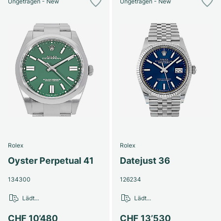
Ungetragen - New
Ungetragen - New
Rolex
Rolex
Oyster Perpetual 41
Datejust 36
134300
126234
Lädt...
Lädt...
CHF 10’480
CHF 13’530