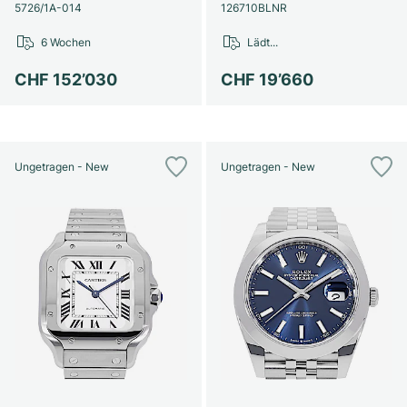
Damenuhren
Damenuhren
5726/1A-014
126710BLNR
6 Wochen
Lädt...
CHF 152’030
CHF 19’660
Ungetragen - New
Ungetragen - New