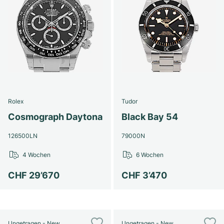
Rolex
Tudor
Cosmograph Daytona
Black Bay 54
126500LN
79000N
4 Wochen
6 Wochen
CHF 29’670
CHF 3’470
Ungetragen - New
Ungetragen - New