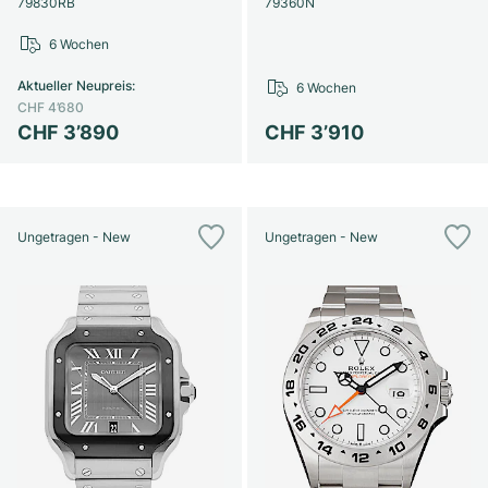
79830RB
79360N
6 Wochen
Aktueller Neupreis
:
6 Wochen
CHF 4’680
CHF 3’890
CHF 3’910
Ungetragen - New
Ungetragen - New