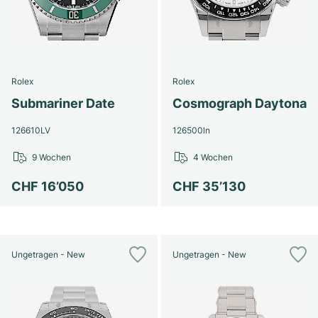
Rolex
Rolex
Submariner Date
Cosmograph Daytona
126610LV
126500ln
9 Wochen
4 Wochen
CHF 16’050
CHF 35’130
Ungetragen - New
Ungetragen - New