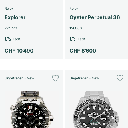
Rolex
Rolex
Explorer
Oyster Perpetual 36
224270
126000
Lädt...
Lädt...
CHF 10’490
CHF 8’600
Ungetragen - New
Ungetragen - New