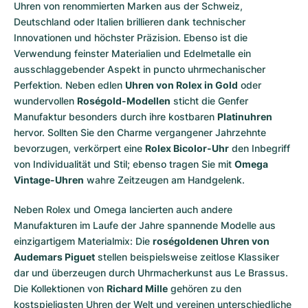
Uhren von renommierten Marken aus der Schweiz,
Deutschland oder Italien brillieren dank technischer
Innovationen und höchster Präzision. Ebenso ist die
Verwendung feinster Materialien und Edelmetalle ein
ausschlaggebender Aspekt in puncto uhrmechanischer
Perfektion. Neben edlen
Uhren von Rolex in Gold
oder
wundervollen
Roségold-Modellen
sticht die Genfer
Manufaktur besonders durch ihre kostbaren
Platinuhren
hervor. Sollten Sie den Charme vergangener Jahrzehnte
bevorzugen, verkörpert eine
Rolex Bicolor-Uhr
den Inbegriff
von Individualität und Stil; ebenso tragen Sie mit
Omega
Vintage-Uhren
wahre Zeitzeugen am Handgelenk.
Neben Rolex und Omega lancierten auch andere
Manufakturen im Laufe der Jahre spannende Modelle aus
einzigartigem Materialmix: Die
roségoldenen Uhren von
Audemars Piguet
stellen beispielsweise zeitlose Klassiker
dar und überzeugen durch Uhrmacherkunst aus Le Brassus.
Die Kollektionen von
Richard Mille
gehören zu den
kostspieligsten Uhren der Welt und vereinen unterschiedliche