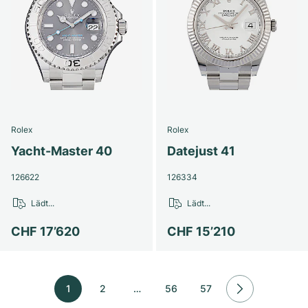
Rolex
Rolex
Yacht-Master 40
Datejust 41
126622
126334
Lädt...
Lädt...
CHF 17’620
CHF 15’210
1
2
…
56
57