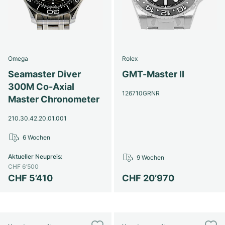
Omega
Rolex
Seamaster Diver
GMT-Master II
300M Co-Axial
126710GRNR
Master Chronometer
210.30.42.20.01.001
6 Wochen
Aktueller Neupreis
:
9 Wochen
CHF 6’500
CHF 5’410
CHF 20’970