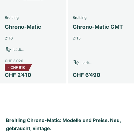
Milgauss
Damenuhren
Ronde
Professional
Formula 1
Portofino
Spirit of Big Bang
Breitling
Breitling
Oyster Perpetual
Rotonde
Bentley
Grand Carrera
Portugieser
King Power
Chrono-Matic
Chrono-Matic GMT
Yacht-Master
Crash
Transocean
Gebraucht
Da Vinci
Gebraucht
2110
2115
Lädt...
Yacht-Master II
Pasha
Cockpit
Damenuhren
Aquatimer
CHF 3’020
Lädt...
Sea-Dweller
Tortue
Chronospace
Spitfire
-
CHF 610
CHF 2’410
CHF 6’490
Sky-Dweller
Baignoire
Super Avenger
GST
Submariner
Ballon Blanc
Galactic
Vintage
Roadster
Montbrillant
Gebraucht
Breitling Chrono-Matic: Modelle und Preise. Neu, 
Gebraucht
Gebraucht
gebraucht, vintage.