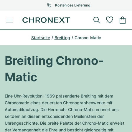
Kostenlose Lieferung
Menü
Uhr kaufen
Startseite
Breitling
Chrono-Matic
AUSGEWÄHLTE MARKEN
AUSGEWÄHLTE MARKEN
Rolex
Cartier
Certified Pre-Owned
Breitling Chrono-
Omega
Tiffany
Uhr verkaufen
Matic
Patek Philippe
Louis Vuitton
Alle Rolex Modelle
Schmuck
Audemars Piguet
Gebauer & Gebauer
Eine Uhr-Revolution: 1969 präsentierte Breitling mit dem
Top-Modelle
Alle Omega Modelle
Chronomatic eines der ersten Chronographenwerke mit
Neuzugänge
Cartier
Automatikaufzug. Die Herrenuhr Chrono-Matic erinnert uns
Van Cleef & Arpels
Top-Modelle
Alle Patek Philippe Modelle
seitdem an diesen entscheidenden Meilenstein der
Breitling
Service
Air-King
Uhrengeschichte. Die breite Palette der Chrono-Matic erweist
Bvlgari
Top-Modelle
Alle Audemars Piguet Modelle
der Vergangenheit die Ehre und besticht gleichzeitig mit