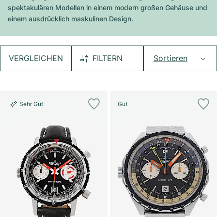
Tudor
Cellini
Seamaster
Magazin
spektakulären Modellen in einem modern großen Gehäuse und
Alle Armbänder
Top-Modelle
All Cartier Modelle
einem ausdrücklich maskulinen Design.
TAG Heuer
Cosmograph Daytona
Planet Ocean
Nautilus
Sale
Top-Modelle
Alle Breitling Modelle
IWC
Date
Aqua Terra
Complications
Royal Oak
VERGLEICHEN
FILTERN
Sortieren
Top-Modelle
Alle Tudor Modelle
Hublot
Datejust
De Ville
Aquanaut
Royal Oak Offshore
Santos
Top-Modelle
Alle TAG Heuer Modelle
Datejust II
Constellation
Grand Complications
Jules Audemars
Ballon Bleu
Navitimer
KATEGORIEN
Sehr Gut
Gut
Top-Modelle
Alle IWC Modelle
Alle Luxusuhrenmarken
Day-Date
Speedmaster
Calatrava
Millenary
Clé
Superocean
Black Bay
Top-Modelle
Alle Hublot Modelle
Vintage-Uhren
Explorer
Gebraucht
Twenty 4
Tank
Chronomat
Pelagos
Aquaracer
Top-Modelle
Gebrauchte Uhren
Explorer II
Damenuhren
Gondolo
Panthère
Premier
Gebraucht
Carrera
Big Pilot
Herrenuhren
GMT-Master
Golden Ellipse
Calibre
Avenger
Damenuhren
Monaco
Pilot's Watch
Big Bang
Damenuhren
Lady-Datejust
Gebraucht
Drive
Colt
Heritage
Link
Ingenieur
Classic Fusion