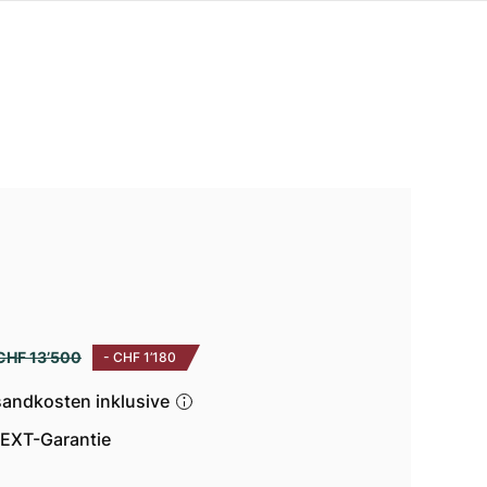
CHF 13’500
-
CHF 1’180
sandkosten inklusive
EXT-Garantie