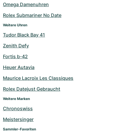
Omega Damenuhren
Milgauss
Damenuhren
Ronde
Professional
Formula 1
Portofino
Spirit of Big Bang
Rolex Submariner No Date
Oyster Perpetual
Rotonde
Bentley
Grand Carrera
Portugieser
King Power
Weitere Uhren
Tudor Black Bay 41
Yacht-Master
Crash
Transocean
Gebraucht
Da Vinci
Gebraucht
Zenith Defy
Yacht-Master II
Pasha
Cockpit
Damenuhren
Aquatimer
Fortis b-42
Sea-Dweller
Tortue
Chronospace
Spitfire
Heuer Autavia
Sky-Dweller
Baignoire
Super Avenger
GST
Maurice Lacroix Les Classiques
Rolex Datejust Gebraucht
Submariner
Ballon Blanc
Galactic
Vintage
Weitere Marken
Roadster
Montbrillant
Gebraucht
Chronoswiss
Gebraucht
Gebraucht
Meistersinger
Sammler-Favoriten