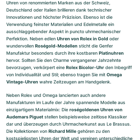
Uhren von renommierten Marken aus der Schweiz,
Deutschland oder Italien brillieren dank technischer
Innovationen und höchster Präzision. Ebenso ist die
Verwendung feinster Materialien und Edelmetalle ein
ausschlaggebender Aspekt in puncto uhrmechanischer
Perfektion. Neben edlen
Uhren von Rolex in Gold
oder
wundervollen
Roségold-Modellen
sticht die Genfer
Manufaktur besonders durch ihre kostbaren
Platinuhren
hervor. Sollten Sie den Charme vergangener Jahrzehnte
bevorzugen, verkörpert eine
Rolex Bicolor-Uhr
den Inbegriff
von Individualität und Stil; ebenso tragen Sie mit
Omega
Vintage-Uhren
wahre Zeitzeugen am Handgelenk.
Neben Rolex und Omega lancierten auch andere
Manufakturen im Laufe der Jahre spannende Modelle aus
einzigartigem Materialmix: Die
roségoldenen Uhren von
Audemars Piguet
stellen beispielsweise zeitlose Klassiker
dar und überzeugen durch Uhrmacherkunst aus Le Brassus.
Die Kollektionen von
Richard Mille
gehören zu den
kostspieligsten Uhren der Welt und vereinen unterschiedliche