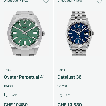
Ungetragen - New
Ungetragen - New
Rolex
Rolex
Oyster Perpetual 41
Datejust 36
134300
126234
Lädt...
Lädt...
CHF 10’480
CHF 13’530