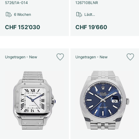
Damenuhren
Damenuhren
5726/1A-014
126710BLNR
6 Wochen
Lädt...
CHF 152’030
CHF 19’660
Ungetragen - New
Ungetragen - New