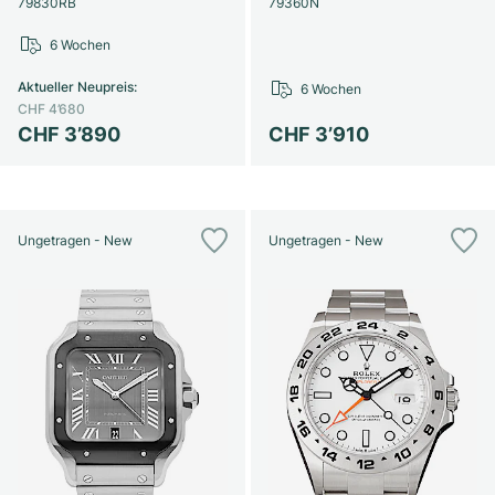
79830RB
79360N
6 Wochen
Aktueller Neupreis
:
6 Wochen
CHF 4’680
CHF 3’890
CHF 3’910
Ungetragen - New
Ungetragen - New