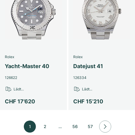
Rolex
Rolex
Yacht-Master 40
Datejust 41
126622
126334
Lädt...
Lädt...
CHF 17’620
CHF 15’210
1
2
…
56
57