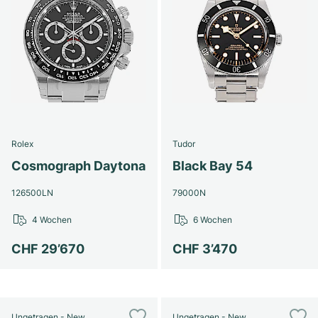
Rolex
Tudor
Cosmograph Daytona
Black Bay 54
126500LN
79000N
4 Wochen
6 Wochen
CHF 29’670
CHF 3’470
Ungetragen - New
Ungetragen - New