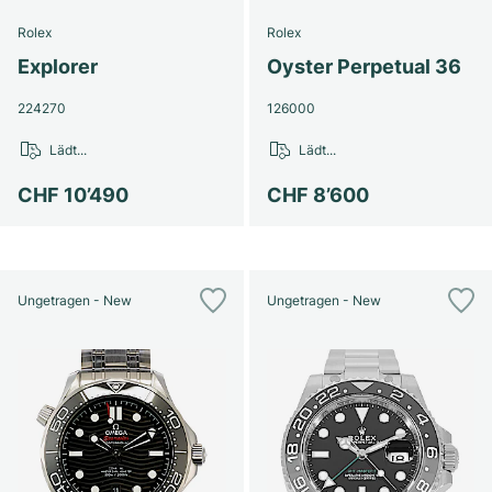
Rolex
Rolex
Explorer
Oyster Perpetual 36
224270
126000
Lädt...
Lädt...
CHF 10’490
CHF 8’600
Ungetragen - New
Ungetragen - New