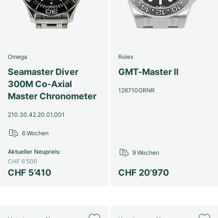
Omega
Rolex
Seamaster Diver
GMT-Master II
300M Co-Axial
126710GRNR
Master Chronometer
210.30.42.20.01.001
6 Wochen
Aktueller Neupreis
:
9 Wochen
CHF 6’500
CHF 5’410
CHF 20’970