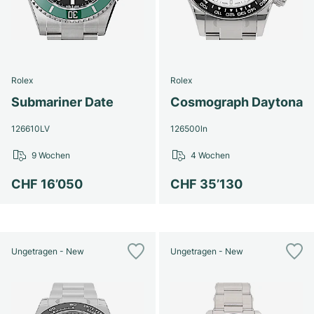
Rolex
Rolex
Submariner Date
Cosmograph Daytona
126610LV
126500ln
9 Wochen
4 Wochen
CHF 16’050
CHF 35’130
Ungetragen - New
Ungetragen - New