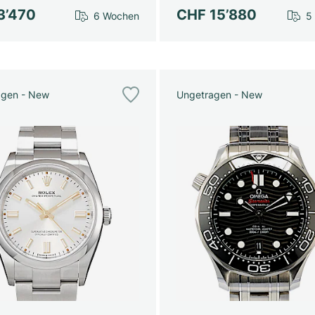
3’470
CHF 15’880
6 Wochen
5
agen - New
Ungetragen - New