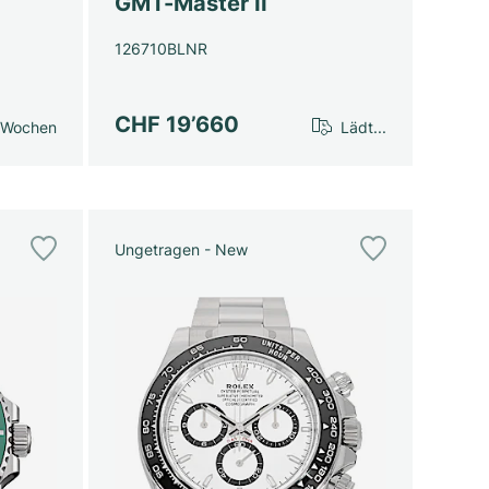
GMT-Master II
126710BLNR
CHF 19’660
 Wochen
Lädt...
Ungetragen - New