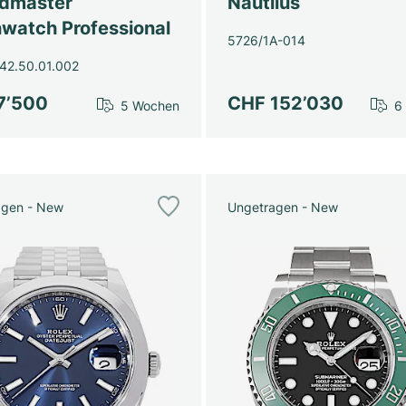
dmaster
Nautilus
watch Professional
5726/1A-014
42.50.01.002
7’500
CHF 152’030
5 Wochen
6
agen - New
Ungetragen - New