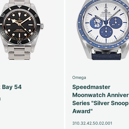
Omega
k Bay 54
Speedmaster
Moonwatch Anniver
N
Series "Silver Snoo
Award"
310.32.42.50.02.001