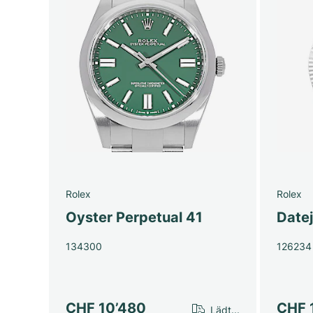
Rolex
Rolex
Oyster Perpetual 41
Date
134300
126234
CHF 10’480
CHF 
Lädt...