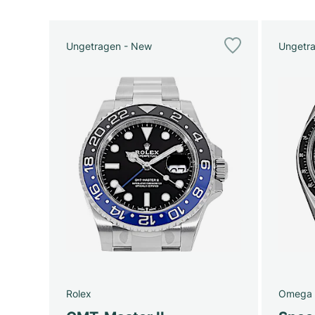
Ungetragen - New
Ungetr
Rolex
Omega