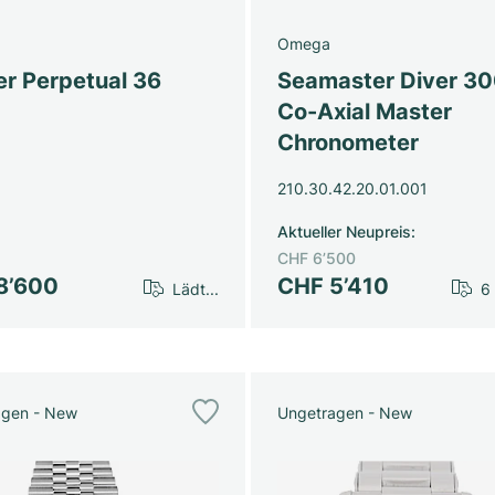
Omega
er Perpetual 36
Seamaster Diver 3
Co-Axial Master
Chronometer
210.30.42.20.01.001
Aktueller Neupreis
:
CHF 6’500
8’600
CHF 5’410
Lädt...
6
agen - New
Ungetragen - New