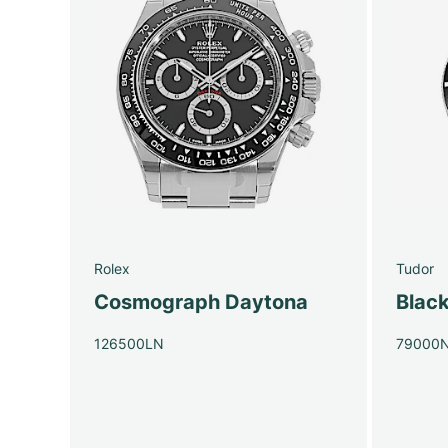
Rolex
Tudor
Cosmograph Daytona
Blac
126500LN
79000