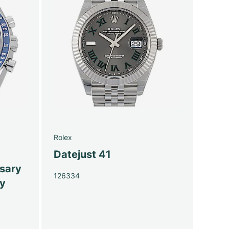
Rolex
Datejust 41
sary
126334
py