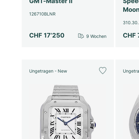
GMT-Master II
Spee
Moon
126710BLNR
310.30.
CHF 17’250
CHF 
9 Wochen
Ungetragen - New
Ungetr