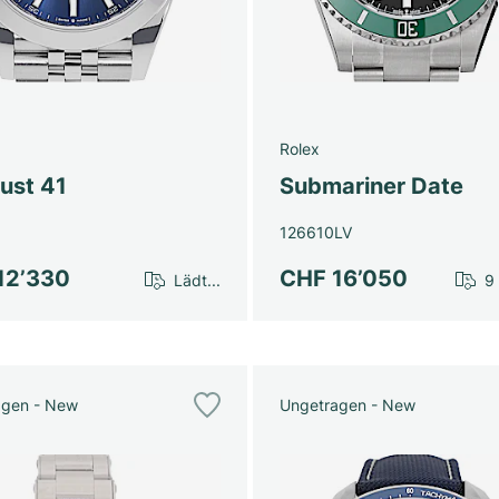
Rolex
ust 41
Submariner Date
126610LV
12’330
CHF 16’050
Lädt...
9
agen - New
Ungetragen - New