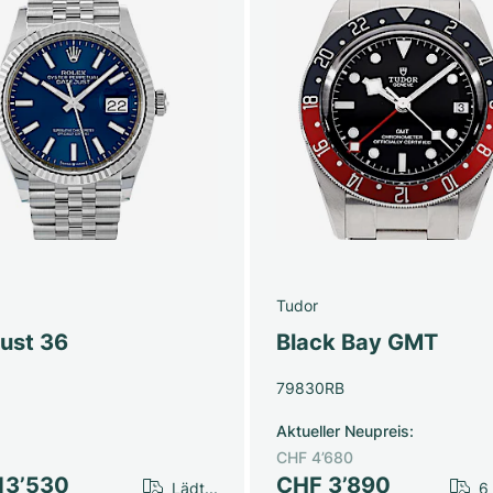
Tudor
just 36
Black Bay GMT
79830RB
Aktueller Neupreis
:
CHF 4’680
13’530
CHF 3’890
Lädt...
6