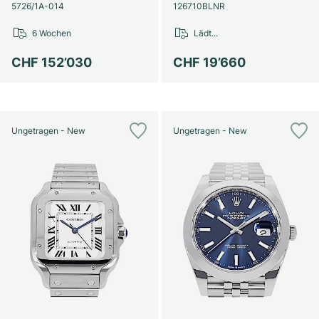
Damenuhren
Damenuhren
5726/1A-014
126710BLNR
6 Wochen
Lädt...
CHF 152’030
CHF 19’660
Ungetragen - New
Ungetragen - New