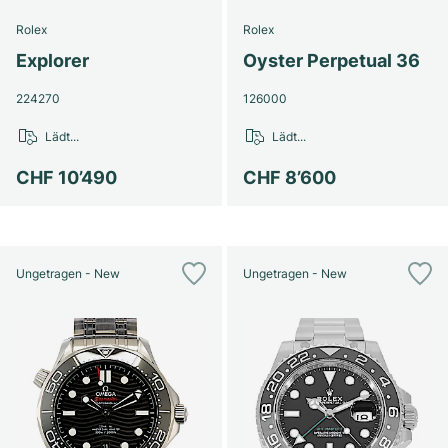
Rolex
Rolex
Explorer
Oyster Perpetual 36
224270
126000
Lädt...
Lädt...
CHF 10’490
CHF 8’600
Ungetragen - New
Ungetragen - New