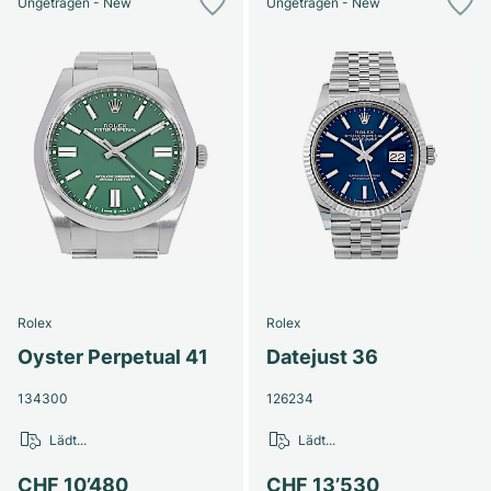
Ungetragen - New
Ungetragen - New
Rolex
Rolex
Oyster Perpetual 41
Datejust 36
134300
126234
Lädt...
Lädt...
CHF 10’480
CHF 13’530