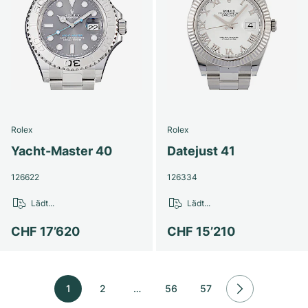
Rolex
Rolex
Yacht-Master 40
Datejust 41
126622
126334
Lädt...
Lädt...
CHF 17’620
CHF 15’210
1
2
…
56
57