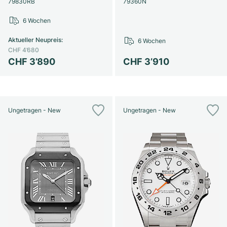
79830RB
79360N
6 Wochen
Aktueller Neupreis
:
6 Wochen
CHF 4’680
CHF 3’890
CHF 3’910
Ungetragen - New
Ungetragen - New