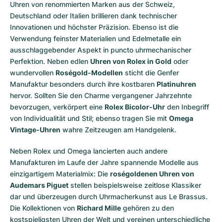
Uhren von renommierten Marken aus der Schweiz,
Deutschland oder Italien brillieren dank technischer
Innovationen und höchster Präzision. Ebenso ist die
Verwendung feinster Materialien und Edelmetalle ein
ausschlaggebender Aspekt in puncto uhrmechanischer
Perfektion. Neben edlen
Uhren von Rolex in Gold
oder
wundervollen
Roségold-Modellen
sticht die Genfer
Manufaktur besonders durch ihre kostbaren
Platinuhren
hervor. Sollten Sie den Charme vergangener Jahrzehnte
bevorzugen, verkörpert eine
Rolex Bicolor-Uhr
den Inbegriff
von Individualität und Stil; ebenso tragen Sie mit
Omega
Vintage-Uhren
wahre Zeitzeugen am Handgelenk.
Neben Rolex und Omega lancierten auch andere
Manufakturen im Laufe der Jahre spannende Modelle aus
einzigartigem Materialmix: Die
roségoldenen Uhren von
Audemars Piguet
stellen beispielsweise zeitlose Klassiker
dar und überzeugen durch Uhrmacherkunst aus Le Brassus.
Die Kollektionen von
Richard Mille
gehören zu den
kostspieligsten Uhren der Welt und vereinen unterschiedliche