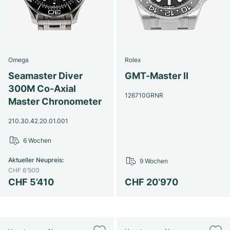
Omega
Rolex
Seamaster Diver
GMT-Master II
300M Co-Axial
126710GRNR
Master Chronometer
210.30.42.20.01.001
6 Wochen
Aktueller Neupreis
:
9 Wochen
CHF 6’500
CHF 5’410
CHF 20’970