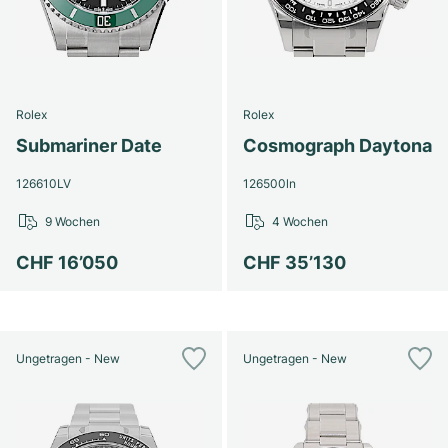
Rolex
Rolex
Submariner Date
Cosmograph Daytona
126610LV
126500ln
9 Wochen
4 Wochen
CHF 16’050
CHF 35’130
Ungetragen - New
Ungetragen - New