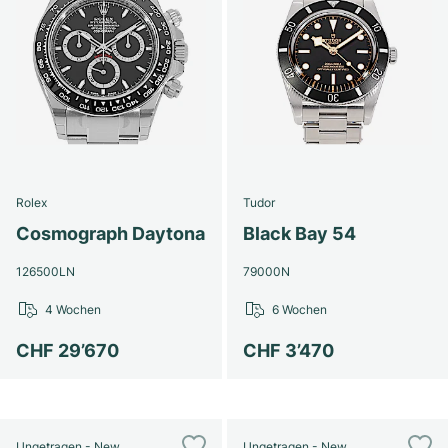
Rolex
Tudor
Cosmograph Daytona
Black Bay 54
126500LN
79000N
4 Wochen
6 Wochen
CHF 29’670
CHF 3’470
Ungetragen - New
Ungetragen - New